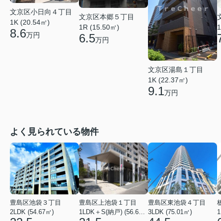
文京区小日向４丁目
文京区本郷５丁目
1K (20.54㎡)
1
1R (15.50㎡)
8.6
万円
6.5
万円
文京区湯島１丁目
1K (22.37㎡)
9.1
万円
よく見られている物件
豊島区池袋３丁目
豊島区上池袋１丁目
豊島区東池袋４丁目
2LDK (54.67㎡)
1LDK＋S(納戸) (56.61㎡)
3LDK (75.01㎡)
1