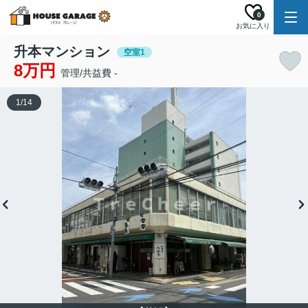
0
お気に入り
升本マンション
空室1
8万円
管理/共益費 -
1
/
14