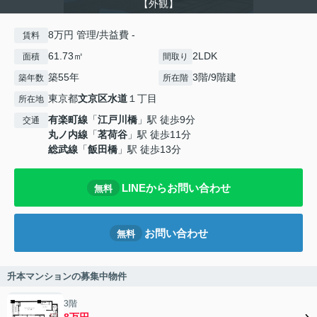
【外観】
8万円 管理/共益費 -
賃料
61.73㎡
2LDK
面積
間取り
築55年
3階/9階建
築年数
所在階
東京都
文京区
水道
１丁目
所在地
有楽町線
「
江戸川橋
」駅 徒歩9分
交通
丸ノ内線
「
茗荷谷
」駅 徒歩11分
総武線
「
飯田橋
」駅 徒歩13分
LINEからお問い合わせ
無料
お問い合わせ
無料
升本マンションの募集中物件
3階
8万円