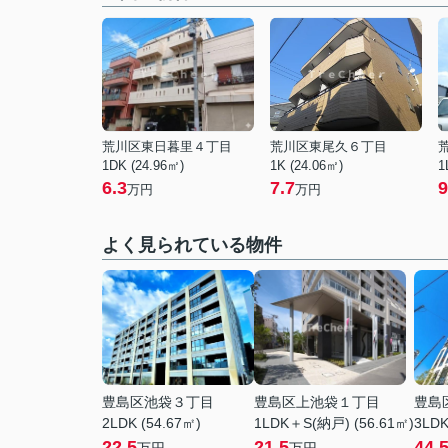
荒川区東日暮里４丁目
荒川区東尾久６丁目
1DK (24.96㎡)
1K (24.06㎡)
1
6.3
7.7
9
万円
万円
よく見られている物件
豊島区池袋３丁目
豊島区上池袋１丁目
豊島
2LDK (54.67㎡)
1LDK＋S(納戸) (56.61㎡)
3LDK
22.5
21.5
44.