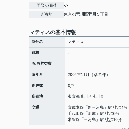
-/-
間取り/面積
東京都
荒川区
荒川
５丁目
所在地
マティスの基本情報
物件名
マティス
価格
-
管理/共益費
-
築年月
2004年11月（築21年）
総戸数
6戸
所在地
東京都
荒川区
荒川
５丁目
交通
京成本線
「
新三河島
」駅 徒歩4分
千代田線
「
町屋
」駅 徒歩6分
常磐線
「
三河島
」駅 徒歩10分