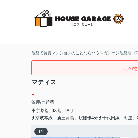
池袋で賃貸マンションのことならハウスガレージ池袋店
この物
マティス
-
管理/共益費 -
東京都
荒川区
荒川
５丁目
京成本線「新三河島」駅徒歩4分
千代田線「町屋」
1
/
4