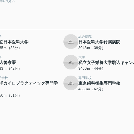
情報の見方
学
総合病院
立日本医科大学
日本医科大学付属病院
035ｍ（38分）
3048ｍ（39分）
察
大学
込警察署
私立女子栄養大学駒込キャン
333ｍ（42分）
3460ｍ（44分）
門学校
専門学校
洋カイロプラクティック専門学
東京歯科衛生専門学校
4888ｍ（62分）
056ｍ（51分）