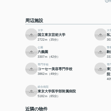
周辺施設
大学
大
国立東京芸術大学
私
2722ｍ（35分）
3
公園
警
六義園
駒
3307ｍ（42分）
3
専門学校
専
コーセー美容専門学校
東
3862ｍ（49分）
院
4
総合病院
東京大学医学部附属病院
5182ｍ（65分）
近隣の物件