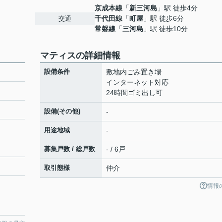
京成本線
「
新三河島
」駅 徒歩4分
千代田線
「
町屋
」駅 徒歩6分
交通
常磐線
「
三河島
」駅 徒歩10分
マティスの詳細情報
設備条件
敷地内ごみ置き場
インターネット対応
24時間ゴミ出し可
設備(その他)
-
用途地域
-
募集戸数 / 総戸数
- / 6戸
取引態様
仲介
情報