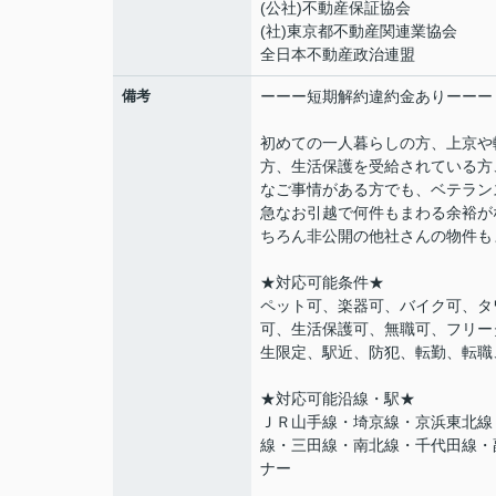
(公社)不動産保証協会
(社)東京都不動産関連業協会
全日本不動産政治連盟
備考
ーーー短期解約違約金ありーーー
初めての一人暮らしの方、上京や
方、生活保護を受給されている方
なご事情がある方でも、ベテラン
急なお引越で何件もまわる余裕が
ちろん非公開の他社さんの物件も
★対応可能条件★
ペット可、楽器可、バイク可、タ
可、生活保護可、無職可、フリー
生限定、駅近、防犯、転勤、転職
★対応可能沿線・駅★
ＪＲ山手線・埼京線・京浜東北線
線・三田線・南北線・千代田線・
ナー