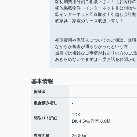
③初期費用分割ご相談下さい！【お客様の
④他掲載物件・インターネット非公開物件
⑤インターネット回線取次！引越し会社割
⑥家具・家電のリース取扱い有り！
初期費用や保証人についてのご相談、無職
なかなか審査が通らなかったという方！
当店では複雑なご事情がおありの方のご成
あきらめないでまずは一度お話をお聞かせ
基本情報
-
保証金
敷金積み増し
-
1DK
間取り / 詳細
DK 4.5帖
/
洋室 8.0帖
25.30㎡
専有面積