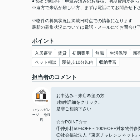
●他社で検討中・申込み済みのお客様、初期費用がさ
※遠方で来店が難しい方、まずは電話にてお問合せ下
※物件の募集状況は掲載日時点での情報になります
最新の募集状況については電話・メールにてお問合せ
ポイント
入居審査
賃貸
初期費用
無職
生活保護
新
ペット相談
駅徒歩10分以内
収納豊富
担当者のコメント
お申込み・来店希望の方
↓物件詳細をクリック↓
是非ご相談下さい
ハウスガレ
ージ 池袋
店
☆☆POINT☆☆
①仲介料50%OFF～100%OFF対象物件
②社会福祉法人『東京チャレンジネット』