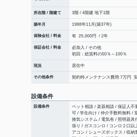
3階 / 4階建 地下1階
所在階 / 階建て
1988年11月(築37年)
築年月
保険会社 / 料金
有 25,000円 / 2年
保証会社 / 料金
必加入 / その他
初回：総賃料の50％～100％
居住中
現況
その他条件
契約時メンテナンス費用:7万円 安心サ
設備条件
設備条件
ペット相談 / 楽器相談 / 保証人不要
可 / 学生向け / 仲介手数料無料 /
換気システム / 電気有 / 照明器具
張り / ガスコンロ / コンロ２口以上
アコン / シューズボックス / 収納