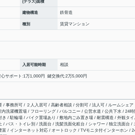
(テラス)面積
鉄骨造
建物構造
賃貸マンション
種別
相談
入居可能時期
ポート:1万1,000円 鍵交換代:2万5,000円
 / 事務所可 / ２人入居可 / 高齢者相談 / 分割可 / 法人可 / ルームシェア
 室内洗濯機置場 / フローリング / バルコニー / 公営水道 / 公共下水 / 24
付き / 駐輪場 / バイク置場あり / 敷地内ごみ置き場 / 耐震構造 / 外観タ
 / バス・トイレ別 / 洗面台 / 洗髪洗面化粧台 / シャワー / 独立洗面台 / 
豊富 / インターネット対応 / オートロック / TVモニタ付インターホン / 2