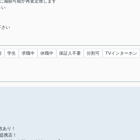
らに減額可能か再査定致します
さい
下さい
宿
学生
求職中
休職中
保証人不要
分割可
TVインターホン
多数あり！
提携店！