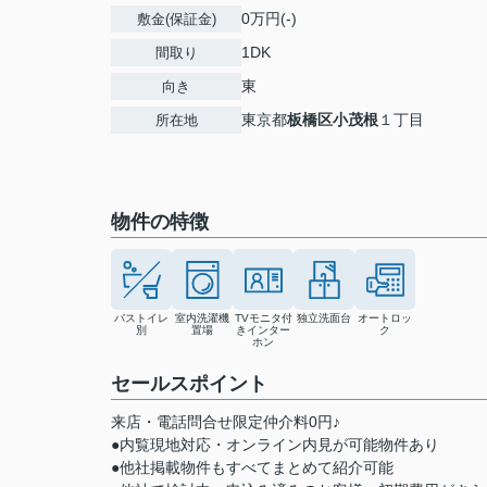
0万円(-)
敷金(保証金)
1DK
間取り
東
向き
東京都
板橋区
小茂根
１丁目
所在地
物件の特徴
バストイレ
室内洗濯機
TVモニタ付
独立洗面台
オートロッ
別
置場
きインター
ク
ホン
セールスポイント
来店・電話問合せ限定仲介料0円♪
●内覧現地対応・オンライン内見が可能物件あり
●他社掲載物件もすべてまとめて紹介可能