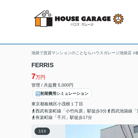
池袋で賃貸マンションのことならハウスガレージ池袋店
FERRIS
7
万円
管理 / 共益費 5,000円
初期費用シミュレーション
東京都
板橋区
小茂根
１丁目
西武有楽町線「小竹向原」駅徒歩3分
西武池袋線「
有楽町線「千川」駅徒歩17分
1
/
14