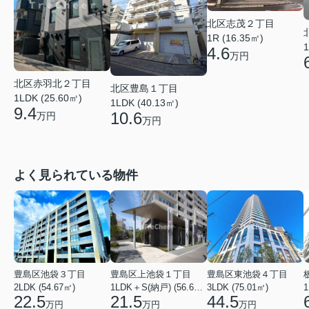
北区志茂２丁目
1R (16.35㎡)
1
4.6
万円
北区赤羽北２丁目
北区豊島１丁目
1LDK (25.60㎡)
1LDK (40.13㎡)
9.4
10.6
万円
万円
よく見られている物件
豊島区池袋３丁目
豊島区上池袋１丁目
豊島区東池袋４丁目
2LDK (54.67㎡)
1LDK＋S(納戸) (56.61㎡)
3LDK (75.01㎡)
1
22.5
21.5
44.5
万円
万円
万円