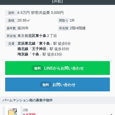
【外観】
6.5万円 管理/共益費 3,000円
賃料
20.95㎡
1R
面積
間取り
築26年
2階/4階建
築年数
所在階
東京都
北区
東十条
２丁目
所在地
京浜東北線
「
東十条
」駅 徒歩5分
交通
南北線
「
王子神谷
」駅 徒歩10分
埼京線
「
十条
」駅 徒歩13分
LINEからお問い合わせ
無料
お問い合わせ
無料
パームマンション南の募集中物件
2階
6.5万円