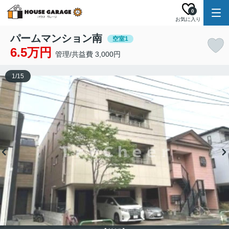
0
お気に入り
パームマンション南
空室1
6.5万円
管理/共益費 3,000円
1
/
15