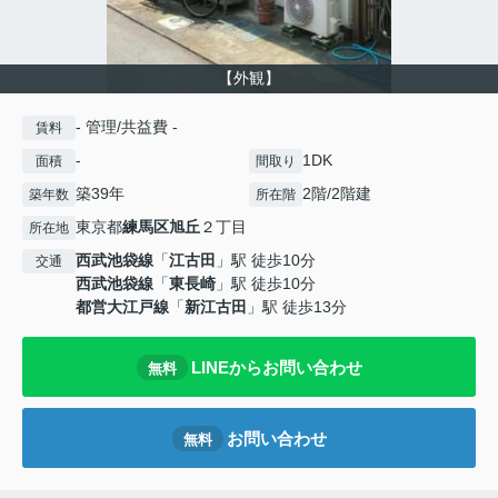
【外観】
- 管理/共益費 -
賃料
-
1DK
面積
間取り
築39年
2階/2階建
築年数
所在階
東京都
練馬区
旭丘
２丁目
所在地
西武池袋線
「
江古田
」駅 徒歩10分
交通
西武池袋線
「
東長崎
」駅 徒歩10分
都営大江戸線
「
新江古田
」駅 徒歩13分
LINEからお問い合わせ
無料
お問い合わせ
無料