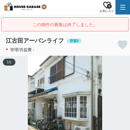
0
お気に入り
この物件の募集は終了しました。
江古田アーバンライフ
空室0
-
管理/共益費 -
1
/
1