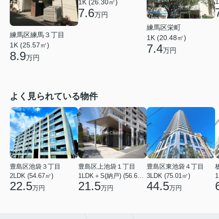
1
1K (26.30㎡)
7.6
万円
練馬区栄町
練馬区練馬３丁目
1K (20.48㎡)
1K (25.57㎡)
7.4
万円
8.9
万円
よく見られている物件
豊島区池袋３丁目
豊島区上池袋１丁目
豊島区東池袋４丁目
2LDK (54.67㎡)
1LDK＋S(納戸) (56.61㎡)
3LDK (75.01㎡)
1
22.5
21.5
44.5
万円
万円
万円