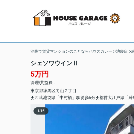
池袋で賃貸マンションのことならハウスガレージ池袋店
シェソワウインⅡ
5万円
管理/共益費 -
東京都
練馬区
向山
２丁目
西武池袋線「中村橋」駅徒歩5分
都営大江戸線「練
1
/
16