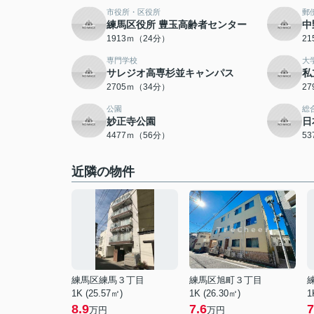
市役所・区役所
郵
練馬区役所 豊玉高齢者センター
中
1913ｍ（24分）
2
専門学校
大
サレジオ高専杉並キャンパス
私
2705ｍ（34分）
2
公園
総
妙正寺公園
日
4477ｍ（56分）
5
近隣の物件
練馬区練馬３丁目
練馬区旭町３丁目
1K (25.57㎡)
1K (26.30㎡)
1
8.9
7.6
7
万円
万円