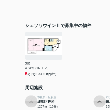
シェソワウインⅡで募集中の物件
3階
4.84坪 (16.00㎡)
5
万円(10330.58円/坪)
周辺施設
市役所・区役所
市
練馬区役所
練
1257ｍ（16分）
1