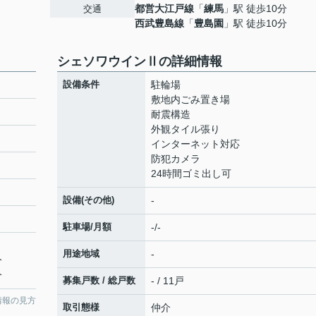
都営大江戸線
「
練馬
」駅 徒歩10分
交通
西武豊島線
「
豊島園
」駅 徒歩10分
シェソワウインⅡの詳細情報
設備条件
駐輪場
敷地内ごみ置き場
耐震構造
外観タイル張り
インターネット対応
防犯カメラ
24時間ゴミ出し可
設備(その他)
-
駐車場/月額
-/-
用途地域
-
分
分
募集戸数 / 総戸数
- / 11戸
情報の見方
取引態様
仲介