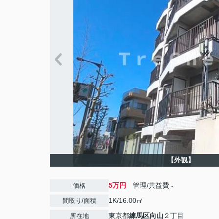
【外観】
5万円
管理/共益費
-
価格
1K/16.00㎡
間取り/面積
東京都
練馬区
向山
２丁目
所在地