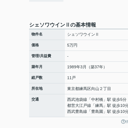
シェソワウインⅡの基本情報
物件名
シェソワウインⅡ
価格
5万円
管理/共益費
-
築年月
1989年3月（築37年）
総戸数
11戸
所在地
東京都
練馬区
向山
２丁目
交通
西武池袋線
「
中村橋
」駅 徒歩5分
都営大江戸線
「
練馬
」駅 徒歩10
西武豊島線
「
豊島園
」駅 徒歩10