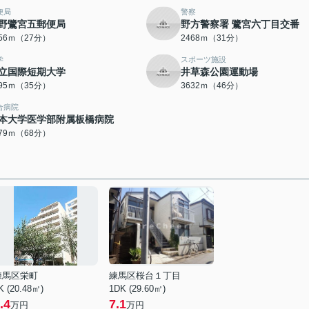
便局
警察
野鷺宮五郵便局
野方警察署 鷺宮六丁目交番
156ｍ（27分）
2468ｍ（31分）
学
スポーツ施設
立国際短期大学
井草森公園運動場
795ｍ（35分）
3632ｍ（46分）
合病院
本大学医学部附属板橋病院
379ｍ（68分）
練馬区栄町
練馬区桜台１丁目
K (20.48㎡)
1DK (29.60㎡)
.4
7.1
万円
万円