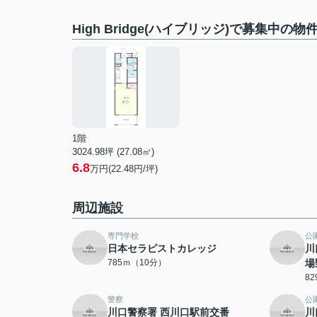
High Bridge(ハイブリッジ)で募集中の物
1階
3024.98坪 (27.08㎡)
6.8
万円(22.48円/坪)
周辺施設
専門学校
公
日本セラピストカレッジ
川
785ｍ（10分）
場
8
警察
公
川口警察署 西川口駅前交番
川