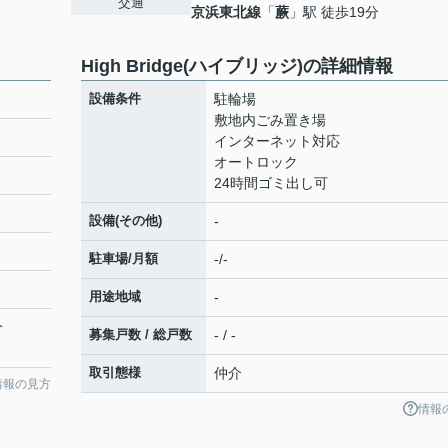
交通
京浜東北線
「
蕨
」駅 徒歩19分
High Bridge(ハイブリッジ)の詳細情報
設備条件
駐輪場
敷地内ごみ置き場
インターネット対応
オートロック
24時間ゴミ出し可
設備(その他)
-
駐車場/月額
-/-
用途地域
-
分
募集戸数 / 総戸数
- / -
取引態様
仲介
情報の見方
情報