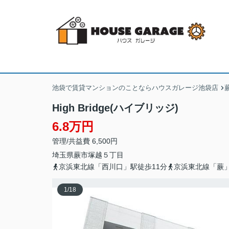
池袋で賃貸マンションのことならハウスガレージ池袋店
High Bridge(ハイブリッジ)
6.8万円
管理/共益費 6,500円
埼玉県
蕨市
塚越
５丁目
京浜東北線「西川口」駅徒歩11分
京浜東北線「蕨」
1
/
18