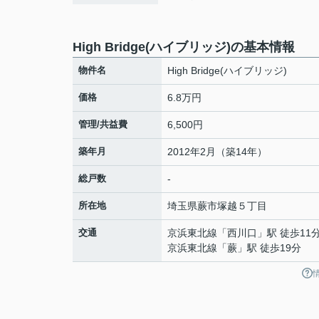
High Bridge(ハイブリッジ)の基本情報
物件名
High Bridge(ハイブリッジ)
価格
6.8万円
管理/共益費
6,500円
築年月
2012年2月（築14年）
総戸数
-
所在地
埼玉県
蕨市
塚越
５丁目
交通
京浜東北線
「
西川口
」駅 徒歩11
京浜東北線
「
蕨
」駅 徒歩19分