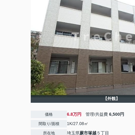
【外観】
6.8万円
管理/共益費
6,500円
価格
1K/27.08㎡
間取り/面積
埼玉県
蕨市
塚越
５丁目
所在地