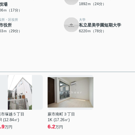
技場
1892ｍ（24分）
306ｍ（17分）
役所・区役所
大学
市役所
私立星美学園短期大学
303ｍ（29分）
6220ｍ（78分）
蕨市塚越５丁目
蕨市南町３丁目
R (12.84㎡)
1K (17.26㎡)
.9
6.2
万円
万円