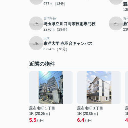
977ｍ（13分）
競
1
専門学校
市
埼玉県立川口高等技術専門校
蕨
2270ｍ（29分）
2
大学
東洋大学 赤羽台キャンパス
6224ｍ（78分）
近隣の物件
蕨市南町１丁目
蕨市南町３丁目
1K (20.25㎡)
1R (20.05㎡)
1
5.5
6.4
4
万円
万円