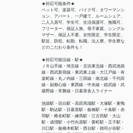
★対応可能条件★
ペット可、楽器可、バイク可、タワーマンシ
ョン、アパート、一戸建て、ルームシェア、
二人入居可、学生可、生活保護可、無職可、
フリーター、保証人無、母子家庭、シングル
マザー、保証人不要、女性限定、学生限定、
駅近、防犯、転勤、転職、法人寮、学生寮な
どのこだわり条件も！
★対応可能沿線・駅★
ＪＲ山手線・埼京線・京浜東北線・西武池袋
線・西武新宿線・東武東上線・大江戸線・有
楽町線・丸ノ内線・三田線・南北線・千代田
線・副都心線・東西線・中央線・総武線・武
蔵野線・常磐線・日暮里舎人ライナー
池袋駅・目白駅・高田馬場駅・大塚駅・巣鴨
駅・駒込駅・日暮里駅・板橋駅・十条駅・赤
羽駅・椎名町駅・練馬駅・江古田駅・大山
駅・成増駅・小竹向原駅・要町駅・王子駅・
川口駅・板橋本町駅・西台駅・雑司が谷駅・