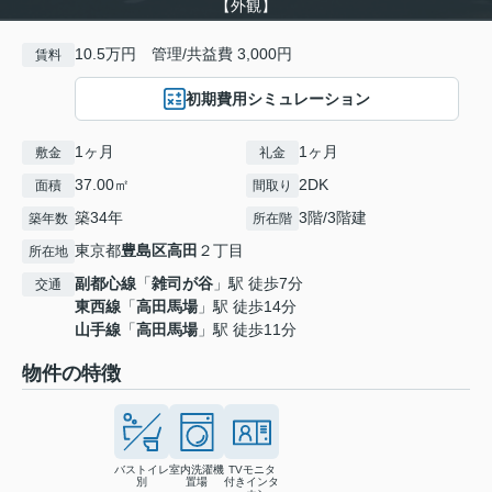
【外観】
10.5万円 管理/共益費 3,000円
賃料
初期費用シミュレーション
1ヶ月
1ヶ月
敷金
礼金
37.00㎡
2DK
面積
間取り
築34年
3階/3階建
築年数
所在階
東京都
豊島区
高田
２丁目
所在地
副都心線
「
雑司が谷
」駅 徒歩7分
交通
東西線
「
高田馬場
」駅 徒歩14分
山手線
「
高田馬場
」駅 徒歩11分
物件の特徴
バストイレ
室内洗濯機
TVモニタ
別
置場
付きインタ