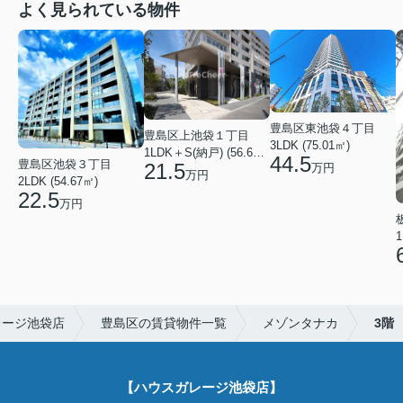
よく見られている物件
豊島区東池袋４丁目
豊島区上池袋１丁目
3LDK (75.01㎡)
1LDK＋S(納戸) (56.61㎡)
44.5
豊島区池袋３丁目
21.5
万円
万円
2LDK (54.67㎡)
22.5
万円
1
レージ池袋店
豊島区の賃貸物件一覧
メゾンタナカ
3階
【ハウスガレージ池袋店】