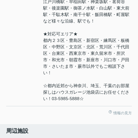
江戸川橋駅・早稲田駅・神楽坂駅・茗荷谷
駅・後楽園駅・御茶ノ水駅・白山駅・東大前
駅・千駄木駅・南千十駅・飯田橋駅・町屋駅
など様々な沿線、駅でも！
★対応可エリア★
都内２３区・豊島区・新宿区・練馬区・板橋
区・中野区・文京区・北区・荒川区・千代田
区・台東区・西東京市・東久留米市・所沢
市・和光市・朝霞市・新座市・川口市・戸田
市・さいたま市・蕨市以外でもご相談下さ
い！
☆都内近郊から神奈川、埼玉、千葉のお部屋
探しはハウスガレージ池袋店にお任せくださ
い！03-5985-5888☆
情報の見方
周辺施設