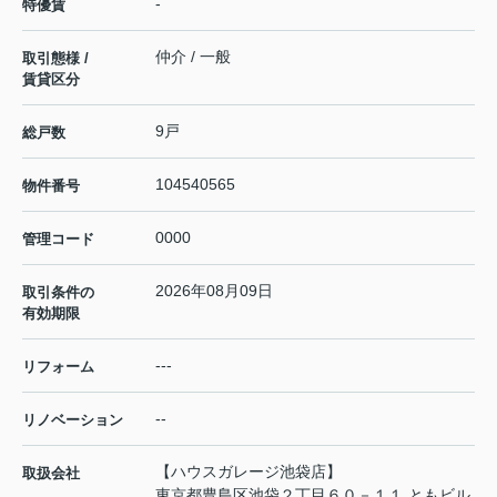
-
特優賃
仲介 / 一般
取引態様 /
賃貸区分
9戸
総戸数
104540565
物件番号
0000
管理コード
2026年08月09日
取引条件の
有効期限
---
リフォーム
--
リノベーション
【ハウスガレージ池袋店】
取扱会社
東京都豊島区池袋２丁目６０－１１ ともビル