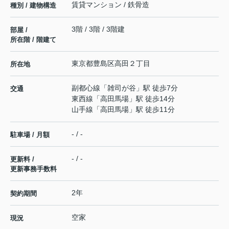
賃貸マンション / 鉄骨造
種別 / 建物構造
3階 / 3階 / 3階建
部屋 /
所在階 / 階建て
東京都
豊島区
高田
２丁目
所在地
副都心線
「
雑司が谷
」駅 徒歩7分
交通
東西線
「
高田馬場
」駅 徒歩14分
山手線
「
高田馬場
」駅 徒歩11分
- / -
駐車場 / 月額
- / -
更新料 /
更新事務手数料
2年
契約期間
空家
現況