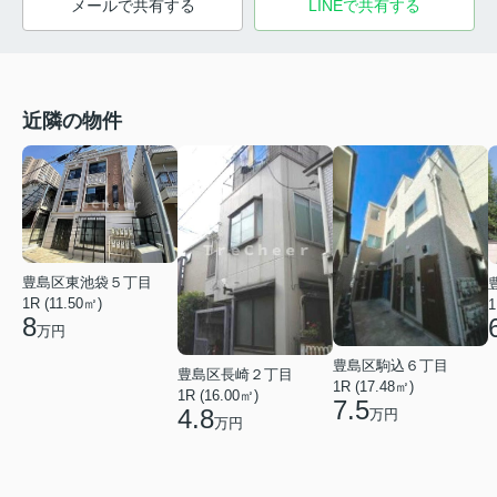
メールで共有する
LINEで共有する
近隣の物件
豊島区東池袋５丁目
1R (11.50㎡)
1
8
万円
豊島区駒込６丁目
豊島区長崎２丁目
1R (17.48㎡)
1R (16.00㎡)
7.5
4.8
万円
万円