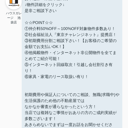
↓物件詳細をクリック↓
是非ご相談下さい
ハウスガレ
ージ 池
☆☆POINT☆☆
袋店
①仲介料50%OFF～100%OFF対象物件多数あり！
②社会福祉法人『東京チャレンジネット』提携店！
③初期費用分割ご相談下さい！【お客様のご希望の
金額でお支払いOK！】
④他掲載物件・インターネット非公開物件を全てま
とめてご紹介可能！
⑤インターネット回線取次！引越し会社割引き有
り！
⑥家具・家電のリース取扱い有り！
初期費用や保証人についてのご相談、無職(求職中)や
生活保護のため他の不動産屋では
なかなか審査が通らなかったという方！
当店では複雑なご事情がおありの方のご成約実績が
多数ございます！
あきらめないでまずは一度お話をお聞かせくださ