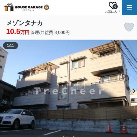
0
お気に入り
メゾンタナカ
10.5
万円
管理/共益費 3,000円
1
/
11