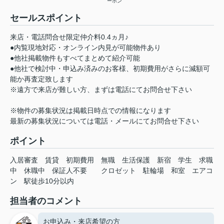
ーホン
セールスポイント
来店・電話問合せ限定仲介料0.4ヵ月♪
●内覧現地対応・オンライン内見が可能物件あり
●他社掲載物件もすべてまとめて紹介可能
●他社で検討中・申込み済みのお客様、初期費用がさらに減額可
能か再査定致します
※遠方で来店が難しい方、まずは電話にてお問合せ下さい
※物件の募集状況は掲載日時点での情報になります
最新の募集状況については電話・メールにてお問合せ下さい
ポイント
入居審査
賃貸
初期費用
無職
生活保護
新宿
学生
求職
中
休職中
保証人不要
クロゼット
駐輪場
和室
エアコ
ン
駅徒歩10分以内
担当者のコメント
お申込み・来店希望の方