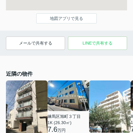
地図アプリで見る
メールで共有する
LINEで共有する
近隣の物件
練馬区旭町３丁目
1
1K (26.30㎡)
7.6
万円