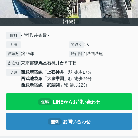
【外観】
- 管理/共益費 -
賃料
-
1K
面積
間取り
築25年
1階/3階建
築年数
所在階
東京都
練馬区
石神井台
５丁目
所在地
西武新宿線
「
上石神井
」駅 徒歩17分
交通
西武池袋線
「
大泉学園
」駅 徒歩24分
西武新宿線
「
武蔵関
」駅 徒歩22分
LINEからお問い合わせ
無料
お問い合わせ
無料