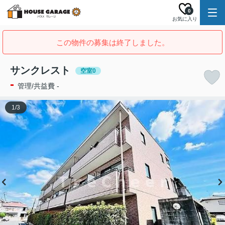
0
お気に入り
この物件の募集は終了しました。
サンクレスト
空室0
-
管理/共益費 -
1
/
3