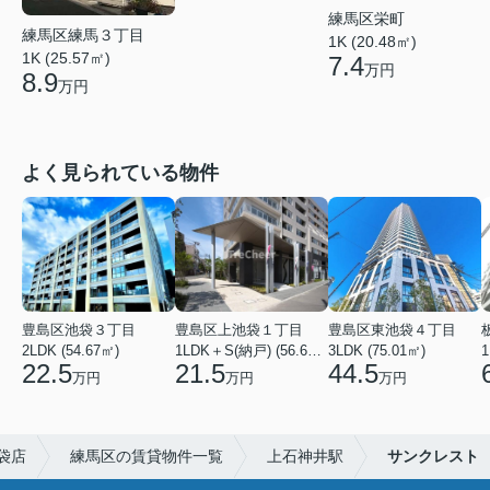
練馬区栄町
練馬区練馬３丁目
1K (20.48㎡)
1K (25.57㎡)
7.4
万円
8.9
万円
よく見られている物件
豊島区池袋３丁目
豊島区上池袋１丁目
豊島区東池袋４丁目
2LDK (54.67㎡)
1LDK＋S(納戸) (56.61㎡)
3LDK (75.01㎡)
1
22.5
21.5
44.5
万円
万円
万円
袋店
練馬区の賃貸物件一覧
上石神井駅
サンクレスト