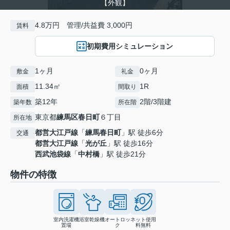
【外観】
4.8万円 管理/共益費 3,000円
賃料
初期費用シミュレーション
1ヶ月
0ヶ月
敷金
礼金
11.34㎡
1R
面積
間取り
築12年
2階/3階建
築年数
所在階
東京都
練馬区
春日町
６丁目
所在地
都営大江戸線
「
練馬春日町
」駅 徒歩6分
交通
都営大江戸線
「
光が丘
」駅 徒歩16分
西武池袋線
「
中村橋
」駅 徒歩21分
物件の特徴
室内洗濯機
浴室乾燥機
オートロッ
ネット使用
置場
ク
料無料