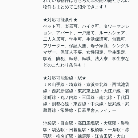
れている物件はもちろん非公開の他社さんの
物件もまとめてご紹介できます！
★対応可能条件★
ペット可、楽器可、バイク可、タワーマンシ
ョン、アパート、一戸建て、ルームシェア、
二人入居可、学生可、生活保護可、無職可、
フリーター、保証人無、母子家庭、シングル
マザー、保証人不要、女性限定、学生限定、
駅近、防犯、転勤、転職、法人寮、学生寮な
どのこだわり条件も！
★対応可能沿線・駅★
ＪＲ山手線・埼京線・京浜東北線・西武池袋
線・西武新宿線・東武東上線・大江戸線・有
楽町線・丸ノ内線・三田線・南北線・千代田
線・副都心線・東西線・中央線・総武線・武
蔵野線・常磐線・日暮里舎人ライナー
池袋駅・目白駅・高田馬場駅・大塚駅・巣鴨
駅・駒込駅・日暮里駅・板橋駅・十条駅・赤
羽駅・椎名町駅・練馬駅・江古田駅・大山