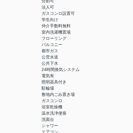
分割可
法人可
ガスコンロ設置可
学生向け
仲介手数料無料
室内洗濯機置場
フローリング
バルコニー
都市ガス
公営水道
公共下水
24時間換気システム
電気有
照明器具付き
駐輪場
敷地内ごみ置き場
ガスコンロ
浴室乾燥機
温水洗浄便座
洗面台
シャワー
エアコン