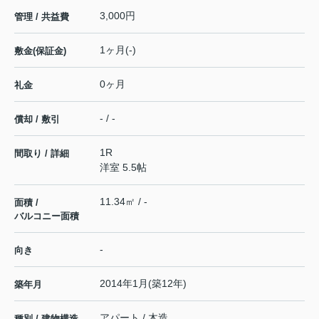
3,000円
管理 / 共益費
1ヶ月(-)
敷金(保証金)
0ヶ月
礼金
- / -
償却 / 敷引
1R
間取り / 詳細
洋室 5.5帖
11.34㎡ / -
面積 /
バルコニー面積
-
向き
2014年1月(築12年)
築年月
アパート / 木造
種別 / 建物構造