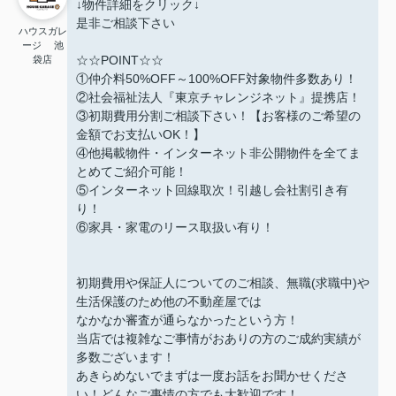
↓物件詳細をクリック↓
是非ご相談下さい
ハウスガレ
ージ 池
☆☆POINT☆☆
袋店
①仲介料50%OFF～100%OFF対象物件多数あり！
②社会福祉法人『東京チャレンジネット』提携店！
③初期費用分割ご相談下さい！【お客様のご希望の
金額でお支払いOK！】
④他掲載物件・インターネット非公開物件を全てま
とめてご紹介可能！
⑤インターネット回線取次！引越し会社割引き有
り！
⑥家具・家電のリース取扱い有り！
初期費用や保証人についてのご相談、無職(求職中)や
生活保護のため他の不動産屋では
なかなか審査が通らなかったという方！
当店では複雑なご事情がおありの方のご成約実績が
多数ございます！
あきらめないでまずは一度お話をお聞かせくださ
い！どんなご事情の方でも大歓迎です！