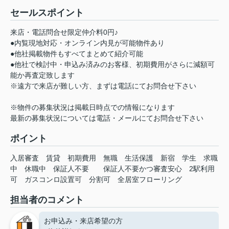
セールスポイント
来店・電話問合せ限定仲介料0円♪
●内覧現地対応・オンライン内見が可能物件あり
●他社掲載物件もすべてまとめて紹介可能
●他社で検討中・申込み済みのお客様、初期費用がさらに減額可
能か再査定致します
※遠方で来店が難しい方、まずは電話にてお問合せ下さい
※物件の募集状況は掲載日時点での情報になります
最新の募集状況については電話・メールにてお問合せ下さい
ポイント
入居審査
賃貸
初期費用
無職
生活保護
新宿
学生
求職
中
休職中
保証人不要
保証人不要かつ審査安心
2駅利用
可
ガスコンロ設置可
分割可
全居室フローリング
担当者のコメント
お申込み・来店希望の方