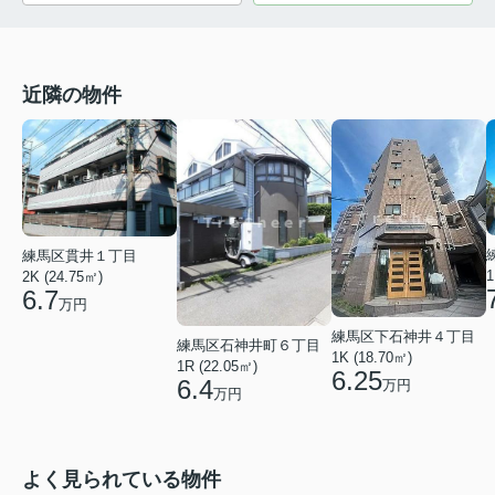
近隣の物件
練馬区貫井１丁目
1
2K (24.75㎡)
6.7
万円
練馬区下石神井４丁目
練馬区石神井町６丁目
1K (18.70㎡)
1R (22.05㎡)
6.25
6.4
万円
万円
よく見られている物件