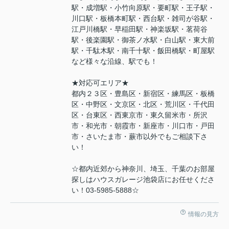
駅・成増駅・小竹向原駅・要町駅・王子駅・
川口駅・板橋本町駅・西台駅・雑司が谷駅・
江戸川橋駅・早稲田駅・神楽坂駅・茗荷谷
駅・後楽園駅・御茶ノ水駅・白山駅・東大前
駅・千駄木駅・南千十駅・飯田橋駅・町屋駅
など様々な沿線、駅でも！
★対応可エリア★
都内２３区・豊島区・新宿区・練馬区・板橋
区・中野区・文京区・北区・荒川区・千代田
区・台東区・西東京市・東久留米市・所沢
市・和光市・朝霞市・新座市・川口市・戸田
市・さいたま市・蕨市以外でもご相談下さ
い！
☆都内近郊から神奈川、埼玉、千葉のお部屋
探しはハウスガレージ池袋店にお任せくださ
い！03-5985-5888☆
情報の見方