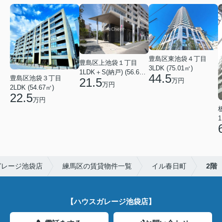
豊島区東池袋４丁目
豊島区上池袋１丁目
3LDK (75.01㎡)
1LDK＋S(納戸) (56.61㎡)
44.5
豊島区池袋３丁目
21.5
万円
万円
2LDK (54.67㎡)
22.5
万円
1
ガレージ池袋店
練馬区の賃貸物件一覧
イル春日町
2階
【ハウスガレージ池袋店】