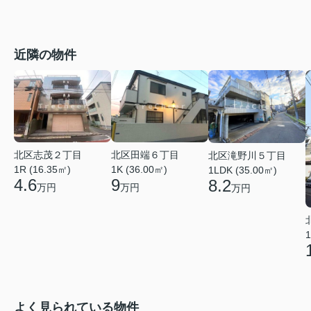
近隣の物件
北区志茂２丁目
北区田端６丁目
北区滝野川５丁目
1R (16.35㎡)
1K (36.00㎡)
1LDK (35.00㎡)
4.6
9
8.2
万円
万円
万円
1
よく見られている物件