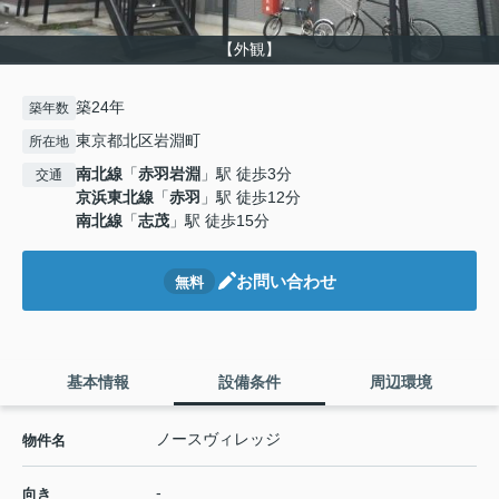
【外観】
築24年
築年数
東京都北区岩淵町
所在地
南北線
「
赤羽岩淵
」駅 徒歩3分
交通
京浜東北線
「
赤羽
」駅 徒歩12分
南北線
「
志茂
」駅 徒歩15分
お問い合わせ
無料
基本情報
設備条件
周辺環境
ノースヴィレッジ
物件名
-
向き