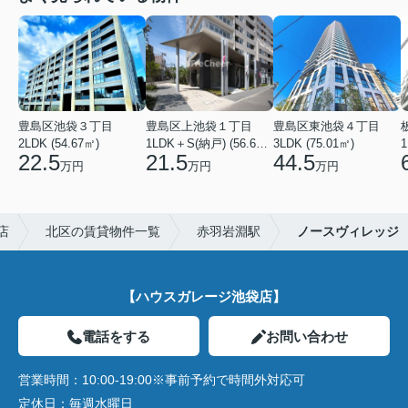
豊島区池袋３丁目
豊島区上池袋１丁目
豊島区東池袋４丁目
2LDK (54.67㎡)
1LDK＋S(納戸) (56.61㎡)
3LDK (75.01㎡)
1
22.5
21.5
44.5
万円
万円
万円
店
北区の賃貸物件一覧
赤羽岩淵駅
ノースヴィレッジ
【ハウスガレージ池袋店】
電話をする
お問い合わせ
営業時間：
10:00-19:00※事前予約で時間外対応可
定休日：
毎週水曜日