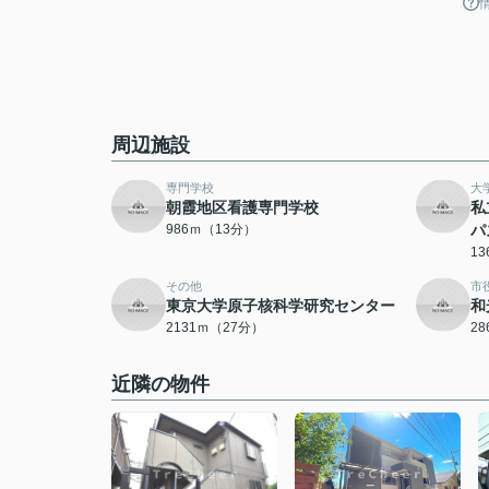
周辺施設
専門学校
大
朝霞地区看護専門学校
私
986ｍ（13分）
パ
1
その他
市
東京大学原子核科学研究センター
和
2131ｍ（27分）
2
近隣の物件