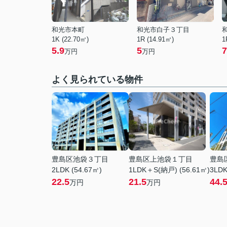
和光市本町
和光市白子３丁目
1K (22.70㎡)
1R (14.91㎡)
1
5.9
5
7
万円
万円
よく見られている物件
豊島区池袋３丁目
豊島区上池袋１丁目
豊島
2LDK (54.67㎡)
1LDK＋S(納戸) (56.61㎡)
3LDK
22.5
21.5
44.
万円
万円