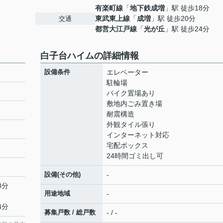
有楽町線
「
地下鉄成増
」駅 徒歩18分
東武東上線
「
成増
」駅 徒歩20分
交通
都営大江戸線
「
光が丘
」駅 徒歩24分
白子台ハイムの詳細情報
設備条件
エレベーター
駐輪場
バイク置場あり
敷地内ごみ置き場
耐震構造
外観タイル張り
インターネット対応
宅配ボックス
24時間ゴミ出し可
設備(その他)
-
8分
用途地域
-
4分
募集戸数 / 総戸数
- / -