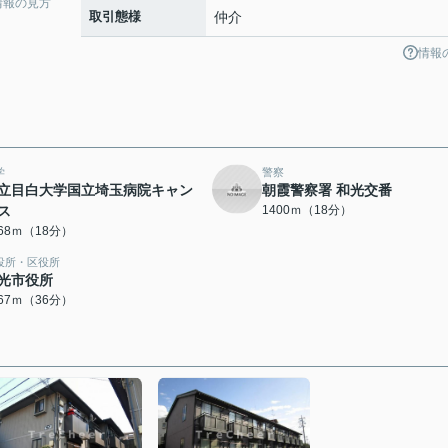
情報の見方
取引態様
仲介
情報
学
警察
立目白大学国立埼玉病院キャン
朝霞警察署 和光交番
ス
1400ｍ（18分）
368ｍ（18分）
役所・区役所
光市役所
867ｍ（36分）