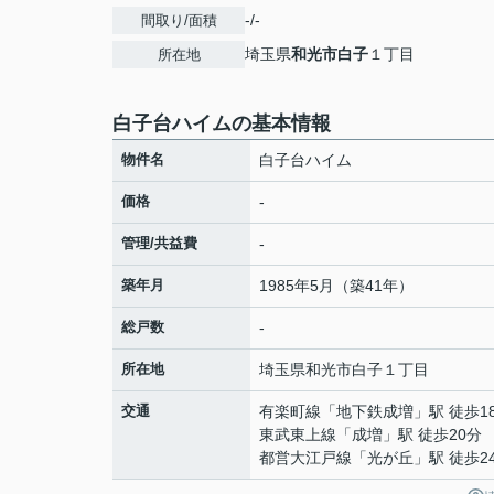
-/-
間取り/面積
埼玉県
和光市
白子
１丁目
所在地
白子台ハイムの基本情報
物件名
白子台ハイム
価格
-
管理/共益費
-
築年月
1985年5月（築41年）
総戸数
-
所在地
埼玉県
和光市
白子
１丁目
交通
有楽町線
「
地下鉄成増
」駅 徒歩1
東武東上線
「
成増
」駅 徒歩20分
都営大江戸線
「
光が丘
」駅 徒歩2