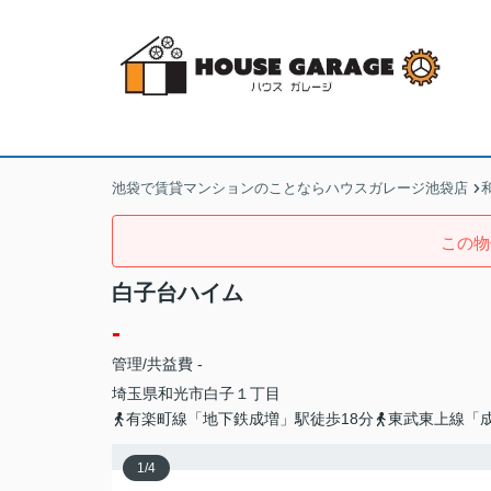
池袋で賃貸マンションのことならハウスガレージ池袋店
この物
白子台ハイム
-
管理/共益費 -
埼玉県
和光市
白子
１丁目
有楽町線「地下鉄成増」駅徒歩18分
東武東上線「成
1
/
4