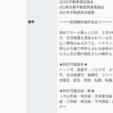
(公社)不動産保証協会
(社)東京都不動産関連業協会
全日本不動産政治連盟
備考
ーーー短期解約違約金ありーーー
初めての一人暮らしの方、上京や
方、生活保護を受給されている方
なご事情がある方でも、ベテラン
急なお引越で何件もまわる余裕が
ちろん非公開の他社さんの物件も
★対応可能条件★
ペット可、楽器可、バイク可、タ
可、生活保護可、無職可、フリー
生限定、駅近、防犯、転勤、転職
★対応可能沿線・駅★
ＪＲ山手線・埼京線・京浜東北線
線・三田線・南北線・千代田線・
ナー