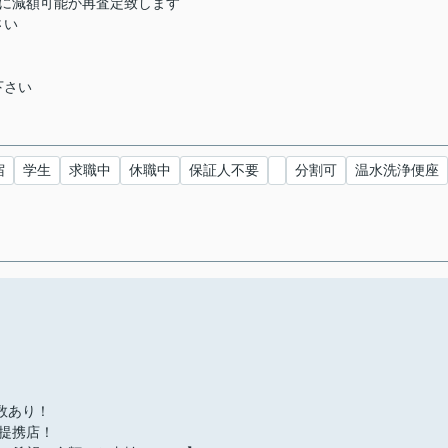
らに減額可能か再査定致します
さい
下さい
宿
学生
求職中
休職中
保証人不要
分割可
温水洗浄便座
多数あり！
提携店！