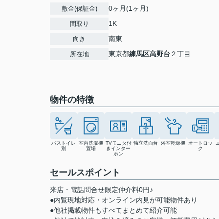
0ヶ月(1ヶ月)
敷金(保証金)
1K
間取り
南東
向き
東京都
練馬区
高野台
２丁目
所在地
物件の特徴
バストイレ
室内洗濯機
TVモニタ付
独立洗面台
浴室乾燥機
オートロッ
別
置場
きインター
ク
ホン
セールスポイント
来店・電話問合せ限定仲介料0円♪
●内覧現地対応・オンライン内見が可能物件あり
●他社掲載物件もすべてまとめて紹介可能