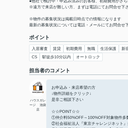
●他社で検討中・申込み済みのお客様、初期費用がさ
※遠方で来店が難しい方、まずは電話にてお問合せ下
※物件の募集状況は掲載日時点での情報になります
最新の募集状況については電話・メールにてお問合せ
ポイント
入居審査
賃貸
初期費用
無職
生活保護
新
CS
駅徒歩10分以内
オートロック
担当者のコメント
お申込み・来店希望の方
↓物件詳細をクリック↓
是非ご相談下さい
ハウスガレ
ージ 池袋
店
☆☆POINT☆☆
①仲介料50%OFF～100%OFF対象物件
②社会福祉法人『東京チャレンジネット』