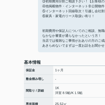
③初期費用分割ご相談下さい！【お客様の
④他掲載物件・インターネット非公開物件
⑤インターネット回線取次！引越し会社割
⑥家具・家電のリース取扱い有り！
初期費用や保証人についてのご相談、無職
なかなか審査が通らなかったという方！
当店では複雑なご事情がおありの方のご成
あきらめないでまずは一度お話をお聞かせ
基本情報
1ヶ月
保証金
敷金積み増し
-
1K
間取り / 詳細
洋室 8.5帖
/
K 1.5帖
25.52㎡
専有面積