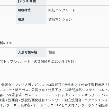
(テラス)面積
鉄筋コンクリート
建物構造
賃貸マンション
種別
料の1％
相談
入居可能時期
4時間トラブルサポート・火災保険料:2,200円（月額）
/ 分譲タイプ / 法人可 / ガスコンロ設置可 / 学生向け / 仲介手数料無料 / 
コニー / 都市ガス / 公営水道 / 公共下水 / 24時間換気システム / エレ
 敷地内ごみ置き場 / ガスコンロ / コンロ２口以上 / システムキッチン / バ
座 / 洗面台 / 洗髪洗面化粧台 / シャワー / 独立洗面台 / エアコン / シュ
BS / インターネット対応 / オートロック / TVモニタ付インターホン / 宅配ボ