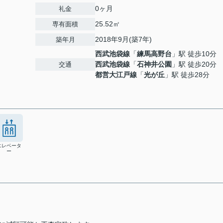
0ヶ月
礼金
25.52㎡
専有面積
2018年9月(築7年)
築年月
西武池袋線
「
練馬高野台
」駅 徒歩10分
西武池袋線
「
石神井公園
」駅 徒歩20分
交通
都営大江戸線
「
光が丘
」駅 徒歩28分
エレベータ
ー