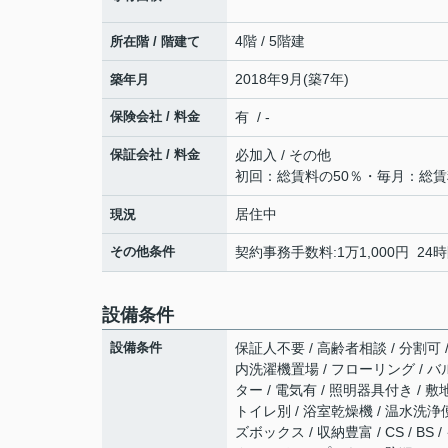
4階 / 5階建
所在階 / 階建て
2018年9月(築7年)
築年月
保険会社 / 料金
有 / -
保証会社 / 料金
必加入 / その他
初回：総賃料の50％・毎月：総賃
居住中
現況
その他条件
契約事務手数料:1万1,000円 2
設備条件
設備条件
保証人不要 / 高齢者相談 / 分割可 
内洗濯機置場 / フローリング / バル
ター / 電気有 / 照明器具付き /
トイレ別 / 浴室乾燥機 / 温水洗浄便
ズボックス / 収納豊富 / CS / 