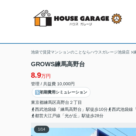
池袋で賃貸マンションのことならハウスガレージ池袋店
GROWS練馬高野台
8.9
万円
管理 / 共益費 10,000円
初期費用シミュレーション
東京都
練馬区
高野台
２丁目
西武池袋線「練馬高野台」駅徒歩10分
西武池袋線「
都営大江戸線「光が丘」駅徒歩28分
1
/
14