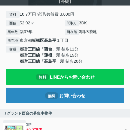
【外観】
10.7万円 管理/共益費 3,000円
賃料
52.92㎡
3DK
面積
間取り
築37年
3階/5階建
築年数
所在階
東京都
板橋区
高島平
１丁目
所在地
都営三田線
「
西台
」駅 徒歩11分
交通
都営三田線
「
蓮根
」駅 徒歩15分
都営三田線
「
高島平
」駅 徒歩20分
LINEからお問い合わせ
無料
お問い合わせ
無料
リグランド西台の募集中物件
3階
10.7万円