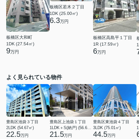
板橋区若木２丁目
1DK (25.00㎡)
6.3
万円
板橋区大和町
板橋区高島平１丁目
1DK (27.54㎡)
1R (17.59㎡)
1
9
6
万円
万円
よく見られている物件
豊島区池袋３丁目
豊島区上池袋１丁目
豊島区東池袋４丁目
2LDK (54.67㎡)
1LDK＋S(納戸) (56.61㎡)
3LDK (75.01㎡)
1
22.5
21.5
44.5
万円
万円
万円