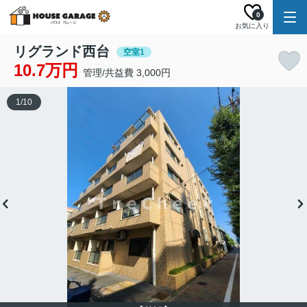
0
お気に入り
リグランド西台
空室1
10.7万円
管理/共益費 3,000円
1
/
10