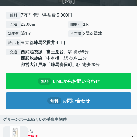
【外観】
7万円 管理/共益費 5,000円
賃料
22.00㎡
1R
面積
間取り
築15年
2階/3階建
築年数
所在階
東京都
練馬区
貫井
４丁目
所在地
西武池袋線
「
富士見台
」駅 徒歩9分
交通
西武池袋線
「
中村橋
」駅 徒歩12分
都営大江戸線
「
練馬春日町
」駅 徒歩20分
LINEからお問い合わせ
無料
お問い合わせ
無料
グリーンホームぬくいの募集中物件
2階
7万円