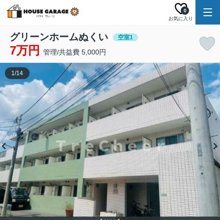
0
お気に入り
グリーンホームぬくい
空室1
7万円
管理/共益費 5,000円
1
/
14