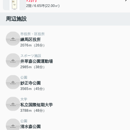
2階 / 6.65坪(22.00㎡)
周辺施設
市役所・区役所
練馬区役所
2076ｍ（26分）
スポーツ施設
井草森公園運動場
2985ｍ（38分）
公園
妙正寺公園
3565ｍ（45分）
大学
私立国際短期大学
3788ｍ（48分）
公園
清水森公園