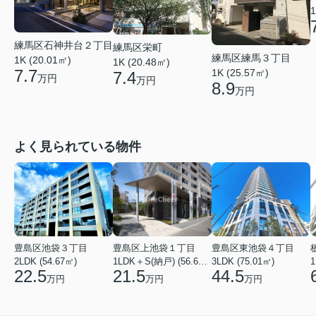
1
練馬区石神井台２丁目
練馬区栄町
練馬区練馬３丁目
1K (20.01㎡)
1K (20.48㎡)
7.7
1K (25.57㎡)
7.4
万円
万円
8.9
万円
よく見られている物件
豊島区池袋３丁目
豊島区上池袋１丁目
豊島区東池袋４丁目
2LDK (54.67㎡)
1LDK＋S(納戸) (56.61㎡)
3LDK (75.01㎡)
1
22.5
21.5
44.5
万円
万円
万円