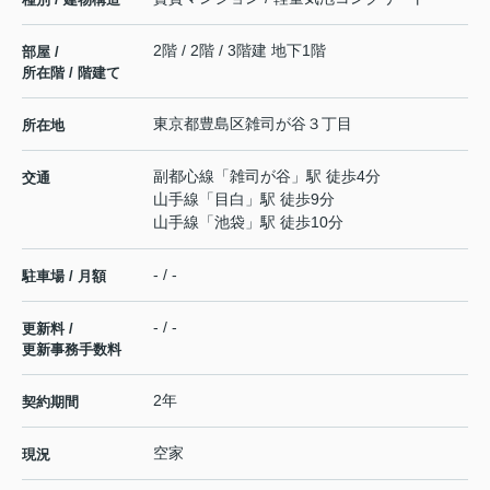
2階 / 2階 / 3階建 地下1階
部屋 /
所在階 / 階建て
東京都
豊島区
雑司が谷
３丁目
所在地
副都心線
「
雑司が谷
」駅 徒歩4分
交通
山手線
「
目白
」駅 徒歩9分
山手線
「
池袋
」駅 徒歩10分
- / -
駐車場 / 月額
- / -
更新料 /
更新事務手数料
2年
契約期間
空家
現況