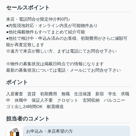
セールスポイント
来店・電話問合せ限定仲介料0円♪
●内覧現地対応・オンライン内見が可能物件あり
●他社掲載物件もすべてまとめて紹介可能
●他社で検討中・申込み済みのお客様、初期費用がさらに減額可
能か再査定致します
※遠方で来店が難しい方、まずは電話にてお問合せ下さい
※物件の募集状況は掲載日時点での情報になります
最新の募集状況については電話・メールにてお問合せ下さい
ポイント
入居審査
賃貸
初期費用
無職
生活保護
新宿
学生
求職
中
休職中
保証人不要
クロゼット
玄関収納
バルコニー
ゴミ出し24時間OK
耐震構造
担当者のコメント
お申込み・来店希望の方