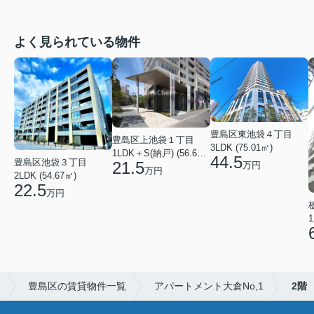
よく見られている物件
豊島区東池袋４丁目
豊島区上池袋１丁目
3LDK (75.01㎡)
1LDK＋S(納戸) (56.61㎡)
44.5
豊島区池袋３丁目
21.5
万円
万円
2LDK (54.67㎡)
22.5
万円
1
豊島区の賃貸物件一覧
アパートメント大倉No,1
2階