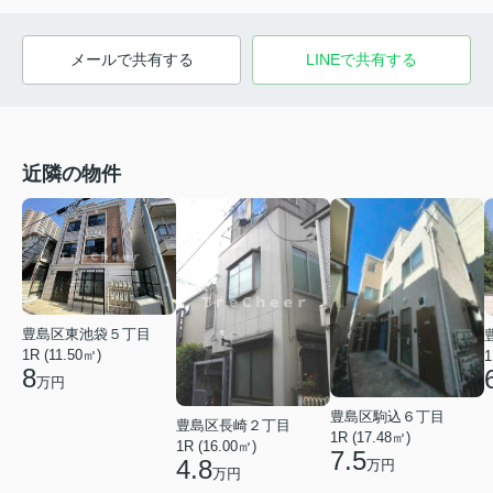
メールで共有する
LINEで共有する
近隣の物件
豊島区東池袋５丁目
1R (11.50㎡)
1
8
万円
豊島区駒込６丁目
豊島区長崎２丁目
1R (17.48㎡)
1R (16.00㎡)
7.5
4.8
万円
万円