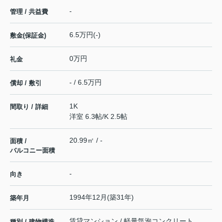
-
管理 / 共益費
6.5万円(-)
敷金(保証金)
0万円
礼金
- / 6.5万円
償却 / 敷引
1K
間取り / 詳細
洋室 6.3帖
/
K 2.5帖
20.99㎡ / -
面積 /
バルコニー面積
-
向き
1994年12月(築31年)
築年月
賃貸マンション / 軽量気泡コンクリート
種別 / 建物構造