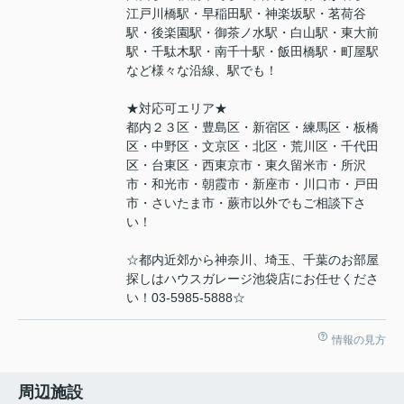
江戸川橋駅・早稲田駅・神楽坂駅・茗荷谷
駅・後楽園駅・御茶ノ水駅・白山駅・東大前
駅・千駄木駅・南千十駅・飯田橋駅・町屋駅
など様々な沿線、駅でも！
★対応可エリア★
都内２３区・豊島区・新宿区・練馬区・板橋
区・中野区・文京区・北区・荒川区・千代田
区・台東区・西東京市・東久留米市・所沢
市・和光市・朝霞市・新座市・川口市・戸田
市・さいたま市・蕨市以外でもご相談下さ
い！
☆都内近郊から神奈川、埼玉、千葉のお部屋
探しはハウスガレージ池袋店にお任せくださ
い！03-5985-5888☆
情報の見方
周辺施設