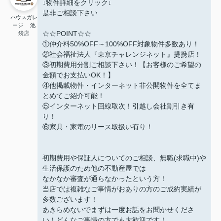
↓物件詳細をクリック↓
是非ご相談下さい
ハウスガレ
ージ 池
☆☆POINT☆☆
袋店
①仲介料50%OFF～100%OFF対象物件多数あり！
②社会福祉法人『東京チャレンジネット』提携店！
③初期費用分割ご相談下さい！【お客様のご希望の
金額でお支払いOK！】
④他掲載物件・インターネット非公開物件を全てま
とめてご紹介可能！
⑤インターネット回線取次！引越し会社割引き有
り！
⑥家具・家電のリース取扱い有り！
初期費用や保証人についてのご相談、無職(求職中)や
生活保護のため他の不動産屋では
なかなか審査が通らなかったという方！
当店では複雑なご事情がおありの方のご成約実績が
多数ございます！
あきらめないでまずは一度お話をお聞かせくださ
い！どんなご事情の方でも大歓迎です！