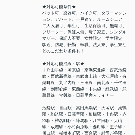
★対応可能条件★
ペット可、楽器可、バイク可、タワーマンシ
ョン、アパート、一戸建て、ルームシェア、
二人入居可、学生可、生活保護可、無職可、
フリーター、保証人無、母子家庭、シングル
マザー、保証人不要、女性限定、学生限定、
駅近、防犯、転勤、転職、法人寮、学生寮な
どのこだわり条件も！
★対応可能沿線・駅★
ＪＲ山手線・埼京線・京浜東北線・西武池袋
線・西武新宿線・東武東上線・大江戸線・有
楽町線・丸ノ内線・三田線・南北線・千代田
線・副都心線・東西線・中央線・総武線・武
蔵野線・常磐線・日暮里舎人ライナー
池袋駅・目白駅・高田馬場駅・大塚駅・巣鴨
駅・駒込駅・日暮里駅・板橋駅・十条駅・赤
羽駅・椎名町駅・練馬駅・江古田駅・大山
駅・成増駅・小竹向原駅・要町駅・王子駅・
川口駅・板橋本町駅・西台駅・雑司が谷駅・