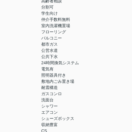
高齢者相談
分割可
学生向け
仲介手数料無料
室内洗濯機置場
フローリング
バルコニー
都市ガス
公営水道
公共下水
24時間換気システム
電気有
照明器具付き
敷地内ごみ置き場
耐震構造
ガスコンロ
洗面台
シャワー
エアコン
シューズボックス
収納豊富
CS