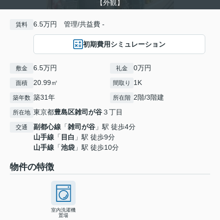
【外観】
6.5万円 管理/共益費 -
賃料
初期費用シミュレーション
6.5万円
0万円
敷金
礼金
20.99㎡
1K
面積
間取り
築31年
2階/3階建
築年数
所在階
東京都
豊島区
雑司が谷
３丁目
所在地
副都心線
「
雑司が谷
」駅 徒歩4分
交通
山手線
「
目白
」駅 徒歩9分
山手線
「
池袋
」駅 徒歩10分
物件の特徴
室内洗濯機
置場