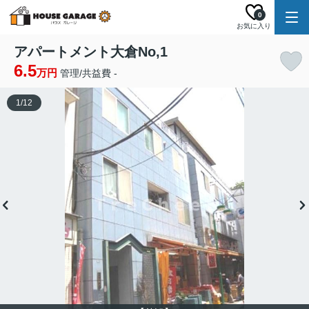
0
お気に入り
アパートメント大倉No,1
6.5
万円
管理/共益費 -
1
/
12