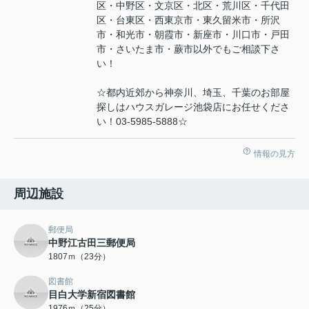
区・中野区・文京区・北区・荒川区・千代田
区・台東区・西東京市・東久留米市・所沢
市・和光市・朝霞市・新座市・川口市・戸田
市・さいたま市・蕨市以外でもご相談下さ
い！
☆都内近郊から神奈川、埼玉、千葉のお部屋
探しはハウスガレージ池袋店にお任せくださ
い！03-5985-5888☆
情報の見方
周辺施設
郵便局
中野江古田三郵便局
1807ｍ（23分）
図書館
目白大学新宿図書館
1976ｍ（25分）