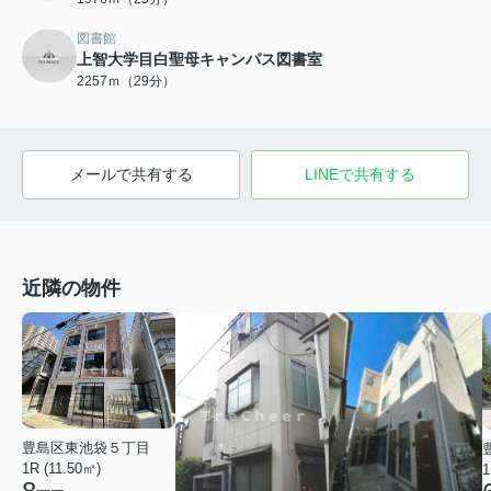
図書館
上智大学目白聖母キャンパス図書室
2257ｍ（29分）
メールで共有する
LINEで共有する
近隣の物件
豊島区東池袋５丁目
1R (11.50㎡)
1