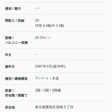
- / -
償却 / 敷引
1K
間取り / 詳細
洋室 6.6帖
/
K 2.5帖
20.23㎡ / -
面積 /
バルコニー面積
-
向き
1987年3月(築39年)
築年月
アパート / 木造
種別 / 建物構造
2階 / 2階 / 2階建
部屋 /
所在階 / 階建て
東京都
豊島区
長崎
５丁目
所在地