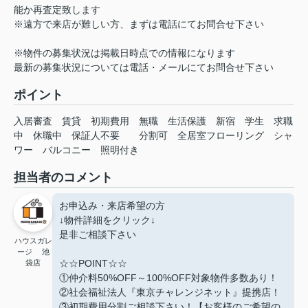
能か再査定致します
※遠方で来店が難しい方、まずは電話にてお問合せ下さい
※物件の募集状況は掲載日時点での情報になります
最新の募集状況については電話・メールにてお問合せ下さい
ポイント
入居審査
賃貸
初期費用
無職
生活保護
新宿
学生
求職
中
休職中
保証人不要
分割可
全居室フローリング
シャ
ワー
バルコニー
照明付き
担当者のコメント
お申込み・来店希望の方
↓物件詳細をクリック↓
是非ご相談下さい
ハウスガレ
ージ 池
☆☆POINT☆☆
袋店
①仲介料50%OFF～100%OFF対象物件多数あり！
②社会福祉法人『東京チャレンジネット』提携店！
③初期費用分割ご相談下さい！【お客様のご希望の