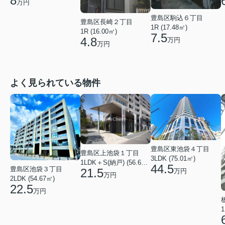
8
万円
豊島区駒込６丁目
豊島区長崎２丁目
1R (17.48㎡)
1R (16.00㎡)
7.5
4.8
万円
万円
よく見られている物件
豊島区東池袋４丁目
豊島区上池袋１丁目
3LDK (75.01㎡)
1LDK＋S(納戸) (56.61㎡)
44.5
豊島区池袋３丁目
21.5
万円
万円
2LDK (54.67㎡)
22.5
万円
1