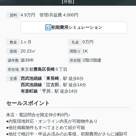
【外観】
4.9万円 管理/共益費 4,000円
賃料
初期費用シミュレーション
1ヶ月
0万円
敷金
礼金
20.23㎡
1K
面積
間取り
築39年
2階/2階建
築年数
所在階
東京都
豊島区
長崎
５丁目
所在地
西武池袋線
「
東長崎
」駅 徒歩6分
交通
西武池袋線
「
江古田
」駅 徒歩14分
有楽町線
「
千川
」駅 徒歩14分
セールスポイント
来店・電話問合せ限定仲介料0円♪
●内覧現地対応・オンライン内見が可能物件あり
●他社掲載物件もすべてまとめて紹介可能
●他社で検討中・申込み済みのお客様、初期費用がさらに減額可