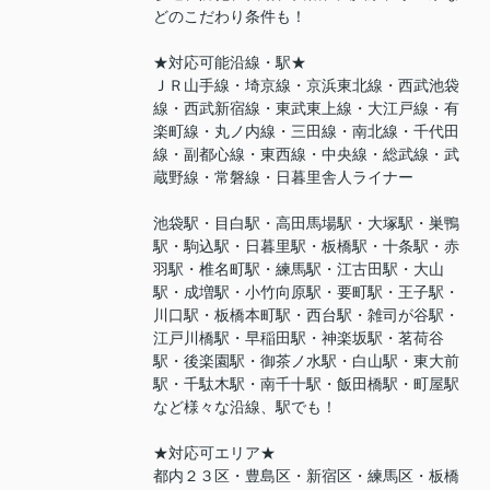
どのこだわり条件も！
★対応可能沿線・駅★
ＪＲ山手線・埼京線・京浜東北線・西武池袋
線・西武新宿線・東武東上線・大江戸線・有
楽町線・丸ノ内線・三田線・南北線・千代田
線・副都心線・東西線・中央線・総武線・武
蔵野線・常磐線・日暮里舎人ライナー
池袋駅・目白駅・高田馬場駅・大塚駅・巣鴨
駅・駒込駅・日暮里駅・板橋駅・十条駅・赤
羽駅・椎名町駅・練馬駅・江古田駅・大山
駅・成増駅・小竹向原駅・要町駅・王子駅・
川口駅・板橋本町駅・西台駅・雑司が谷駅・
江戸川橋駅・早稲田駅・神楽坂駅・茗荷谷
駅・後楽園駅・御茶ノ水駅・白山駅・東大前
駅・千駄木駅・南千十駅・飯田橋駅・町屋駅
など様々な沿線、駅でも！
★対応可エリア★
都内２３区・豊島区・新宿区・練馬区・板橋