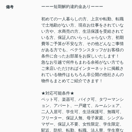
ーーー短期解約違約金ありーーー
備考
初めての一人暮らしの方、上京や転勤、転職
で土地勘がない方、現在お仕事をされていな
い方や、水商売の方、生活保護を受給されて
いる方、保証人のいらっしゃらない方、初期
費等ご予算が不安な方、その他どんなご事情
がある方でも、ベテランスタッフがお客様の
条件に合ったお部屋をお探しいたします！
急なお引越で何件もまわる余裕がない方でも
ご来店いただければインターネットに掲載さ
れている物件はもちろん非公開の他社さんの
物件もまとめてご紹介できます！
★対応可能条件★
ペット可、楽器可、バイク可、タワーマンシ
ョン、アパート、一戸建て、ルームシェア、
二人入居可、学生可、生活保護可、無職可、
フリーター、保証人無、母子家庭、シングル
マザー、保証人不要、女性限定、学生限定、
駅近、防犯、転勤、転職、法人寮、学生寮な