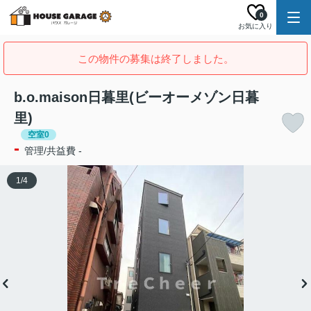
0
お気に入り
この物件の募集は終了しました。
b.o.maison日暮里(ビーオーメゾン日暮
里)
空室0
-
管理/共益費 -
1
/
4