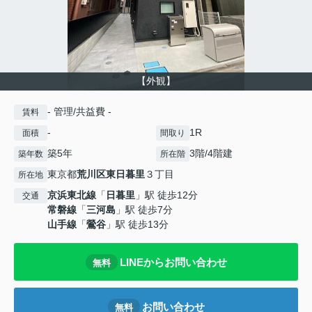
【外観】
- 管理/共益費 -
賃料
-
1R
面積
間取り
築5年
3階/4階建
築年数
所在階
東京都
荒川区
東日暮里
３丁目
所在地
京浜東北線
「
日暮里
」駅 徒歩12分
交通
常磐線
「
三河島
」駅 徒歩7分
山手線
「
鶯谷
」駅 徒歩13分
LINEからお問い合わせ
無料
お問い合わせ
無料