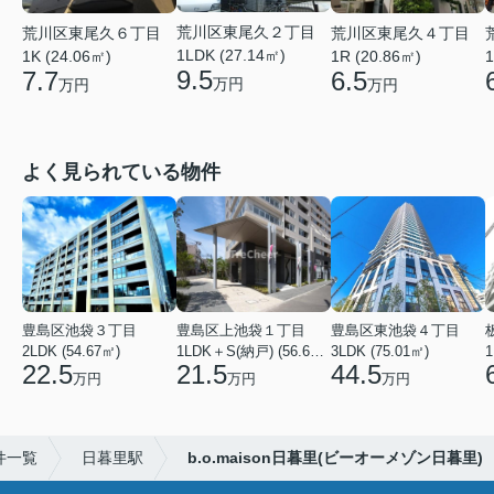
荒川区東尾久２丁目
荒川区東尾久４丁目
荒川区東尾久６丁目
1LDK (27.14㎡)
1R (20.86㎡)
1
1K (24.06㎡)
9.5
6.5
7.7
万円
万円
万円
よく見られている物件
豊島区池袋３丁目
豊島区上池袋１丁目
豊島区東池袋４丁目
2LDK (54.67㎡)
1LDK＋S(納戸) (56.61㎡)
3LDK (75.01㎡)
1
22.5
21.5
44.5
万円
万円
万円
件一覧
日暮里駅
b.o.maison日暮里(ビーオーメゾン日暮里)