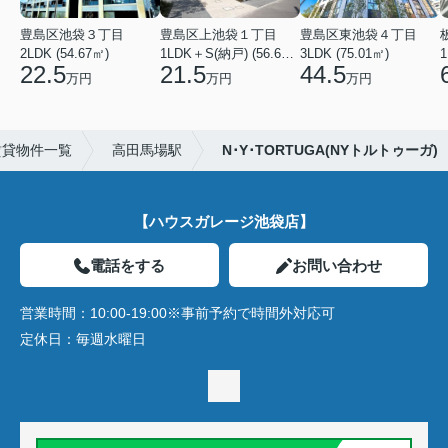
豊島区池袋３丁目
豊島区上池袋１丁目
豊島区東池袋４丁目
2LDK (54.67㎡)
1LDK＋S(納戸) (56.61㎡)
3LDK (75.01㎡)
1
22.5
21.5
44.5
万円
万円
万円
賃貸物件一覧
高田馬場駅
N･Y･TORTUGA(NYトルトゥーガ)
【ハウスガレージ池袋店】
電話をする
お問い合わせ
営業時間：
10:00-19:00※事前予約で時間外対応可
定休日：
毎週水曜日