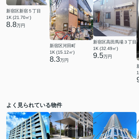
新宿区新宿５丁目
1K (21.70㎡)
8.8
万円
新宿区高田馬場３丁目
新宿区河田町
1K (32.49㎡)
1K (15.12㎡)
9.5
万円
8.3
万円
1
よく見られている物件