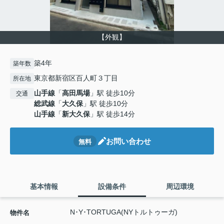
【外観】
築4年
築年数
東京都新宿区百人町３丁目
所在地
山手線
「
高田馬場
」駅 徒歩10分
交通
総武線
「
大久保
」駅 徒歩10分
山手線
「
新大久保
」駅 徒歩14分
お問い合わせ
無料
基本情報
設備条件
周辺環境
N･Y･TORTUGA(NYトルトゥーガ)
物件名