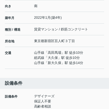
南
向き
2022年1月(築4年)
築年月
賃貸マンション / 鉄筋コンクリート
種別 / 構造
東京都
新宿区
百人町
３丁目
所在地
山手線
「
高田馬場
」駅 徒歩10分
交通
総武線
「
大久保
」駅 徒歩10分
山手線
「
新大久保
」駅 徒歩14分
設備条件
デザイナーズ
設備条件
保証人不要
高齢者相談