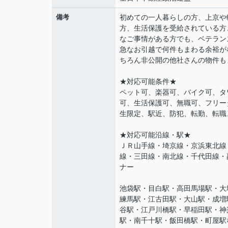
備考
初めての一人暮らしの方、上京や
方、生活保護を受給されている方
なご事情がある方でも、ベテラン
急なお引越で何件もまわる余裕が
ちろん非公開の他社さんの物件も
★対応可能条件★
ペット可、楽器可、バイク可、タ
可、生活保護可、無職可、フリー
生限定、駅近、防犯、転勤、転職
★対応可能沿線・駅★
ＪＲ山手線・埼京線・京浜東北線
線・三田線・南北線・千代田線・
ナー
池袋駅・目白駅・高田馬場駅・大
練馬駅・江古田駅・大山駅・成増
谷駅・江戸川橋駅・早稲田駅・神
駅・南千十駅・飯田橋駅・町屋駅