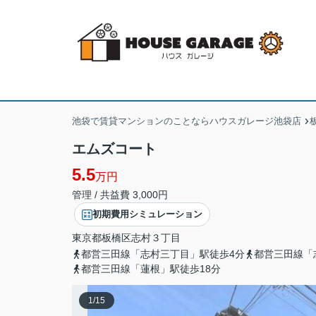
池袋で賃貸マンションのことならハウスガレージ池袋店
エムズコート
5.5
万円
管理 / 共益費 3,000円
初期費用シミュレーション
東京都
板橋区
志村
３丁目
都営三田線「志村三丁目」駅徒歩4分
都営三田線「
都営三田線「蓮根」駅徒歩18分
1
/
15