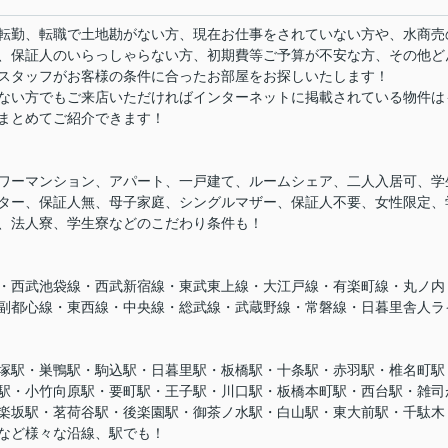
転勤、転職で土地勘がない方、現在お仕事をされていない方や、水商売
、保証人のいらっしゃらない方、初期費等ご予算が不安な方、その他ど
スタッフがお客様の条件に合ったお部屋をお探しいたします！
ない方でもご来店いただければインターネットに掲載されている物件は
まとめてご紹介できます！
ワーマンション、アパート、一戸建て、ルームシェア、二人入居可、学
ター、保証人無、母子家庭、シングルマザー、保証人不要、女性限定、
、法人寮、学生寮などのこだわり条件も！
・西武池袋線・西武新宿線・東武東上線・大江戸線・有楽町線・丸ノ内
副都心線・東西線・中央線・総武線・武蔵野線・常磐線・日暮里舎人ラ
塚駅・巣鴨駅・駒込駅・日暮里駅・板橋駅・十条駅・赤羽駅・椎名町駅
駅・小竹向原駅・要町駅・王子駅・川口駅・板橋本町駅・西台駅・雑司
楽坂駅・茗荷谷駅・後楽園駅・御茶ノ水駅・白山駅・東大前駅・千駄木
など様々な沿線、駅でも！