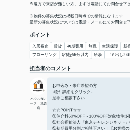
※遠方で来店が難しい方、まずは電話にてお問合せ下
※物件の募集状況は掲載日時点での情報になります
最新の募集状況については電話・メールにてお問合せ
ポイント
入居審査
賃貸
初期費用
無職
生活保護
新
フローリング
駅徒歩5分以内
給湯
ゴミ出し24
担当者のコメント
お申込み・来店希望の方
↓物件詳細をクリック↓
是非ご相談下さい
ハウスガレ
ージ 池袋
店
☆☆POINT☆☆
①仲介料50%OFF～100%OFF対象物件
②社会福祉法人『東京チャレンジネット』
③初期費用分割ご相談下さい！【お客様の