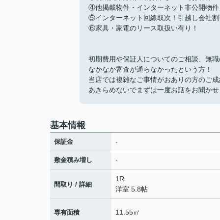
④他掲載物件・インターネット非公開物件
⑤インターネット回線取次！引越し会社割
⑥家具・家電のリース取扱い有り！
初期費用や保証人についてのご相談、無職
なかなか審査が通らなかったという方！
当店では複雑なご事情がおありの方のご成
あきらめないでまずは一度お話をお聞かせ
基本情報
-
保証金
敷金積み増し
-
1R
間取り / 詳細
洋室 5.8帖
11.55㎡
専有面積