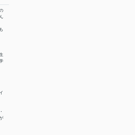
の
ん
も
生
学
イ
・
が