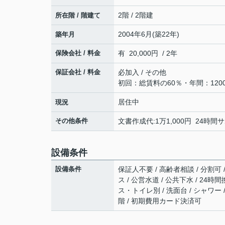
2階 / 2階建
所在階 / 階建て
2004年6月(築22年)
築年月
保険会社 / 料金
有 20,000円 / 2年
保証会社 / 料金
必加入 / その他
初回：総賃料の60％・年間：120
居住中
現況
その他条件
文書作成代:1万1,000円 24時間サ
設備条件
設備条件
保証人不要 / 高齢者相談 / 分割可 
ス / 公営水道 / 公共下水 / 24
ス・トイレ別 / 洗面台 / シャワー 
階 / 初期費用カード決済可