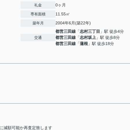
0ヶ月
礼金
11.55㎡
専有面積
2004年6月(築22年)
築年月
都営三田線
「
志村三丁目
」駅 徒歩4分
都営三田線
「
志村坂上
」駅 徒歩8分
交通
都営三田線
「
蓮根
」駅 徒歩18分
らに減額可能か再査定致します