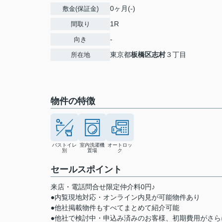
0ヶ月(-)
敷金(保証金)
1R
間取り
-
向き
東京都
板橋区
志村
３丁目
所在地
物件の特徴
バストイレ
室内洗濯機
オートロッ
別
置場
ク
セールスポイント
来店・電話問合せ限定仲介料0円♪
●内覧現地対応・オンライン内見が可能物件あり
●他社掲載物件もすべてまとめて紹介可能
●他社で検討中・申込み済みのお客様、初期費用がさ