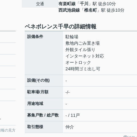
有楽町線
「
千川
」駅 徒歩10分
交通
西武池袋線
「
椎名町
」駅 徒歩10分
ベネボレンス千早の詳細情報
設備条件
駐輪場
敷地内ごみ置き場
外観タイル張り
インターネット対応
オートロック
24時間ゴミ出し可
設備(その他)
-
駐車場/月額
-/-
用途地域
-
募集戸数 / 総戸数
- / 11戸
分
取引態様
仲介
情報の見方