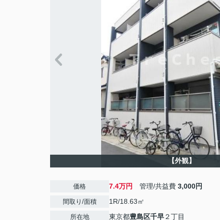
【外観】
7.4万円
管理/共益費
3,000円
価格
1R/18.63㎡
間取り/面積
東京都
豊島区
千早
２丁目
所在地