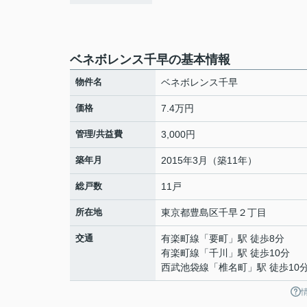
ベネボレンス千早の基本情報
物件名
ベネボレンス千早
価格
7.4万円
管理/共益費
3,000円
築年月
2015年3月（築11年）
総戸数
11戸
所在地
東京都
豊島区
千早
２丁目
交通
有楽町線
「
要町
」駅 徒歩8分
有楽町線
「
千川
」駅 徒歩10分
西武池袋線
「
椎名町
」駅 徒歩10