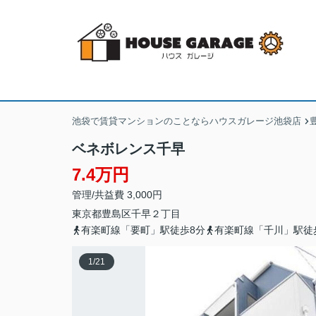
池袋で賃貸マンションのことならハウスガレージ池袋店
ベネボレンス千早
7.4万円
管理/共益費 3,000円
東京都
豊島区
千早
２丁目
有楽町線「要町」駅徒歩8分
有楽町線「千川」駅徒
1
/
21