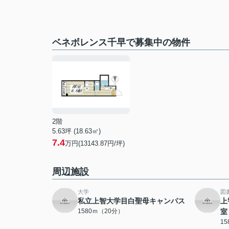
ベネボレンス千早で募集中の物件
2階
5.63坪 (18.63㎡)
7.4
万円(13143.87円/坪)
周辺施設
大学
図
私立上智大学目白聖母キャンパス
上
1580ｍ（20分）
室
1