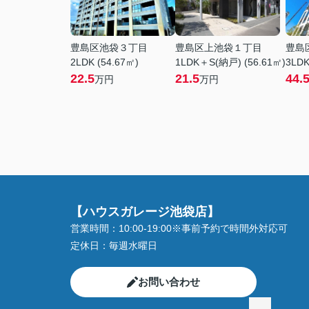
豊島区池袋３丁目
豊島区上池袋１丁目
豊島
2LDK (54.67㎡)
1LDK＋S(納戸) (56.61㎡)
3LDK
22.5
21.5
44.
万円
万円
【ハウスガレージ池袋店】
営業時間：
10:00-19:00※事前予約で時間外対応可
定休日：
毎週水曜日
お問い合わせ