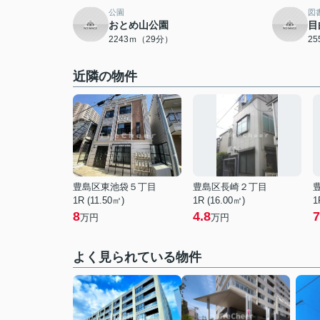
公園
図
おとめ山公園
目
2243ｍ（29分）
2
近隣の物件
豊島区東池袋５丁目
豊島区長崎２丁目
1R (11.50㎡)
1R (16.00㎡)
1
8
4.8
7
万円
万円
よく見られている物件