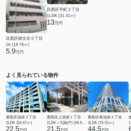
目黒区平町２丁目
1LDK (31.31㎡)
13
万円
目黒区碑文谷５丁目
1K (18.76㎡)
5.9
万円
よく見られている物件
豊島区池袋３丁目
豊島区上池袋１丁目
豊島区東池袋４丁目
2LDK (54.67㎡)
1LDK＋S(納戸) (56.61㎡)
3LDK (75.01㎡)
1
22.5
21.5
44.5
万円
万円
万円