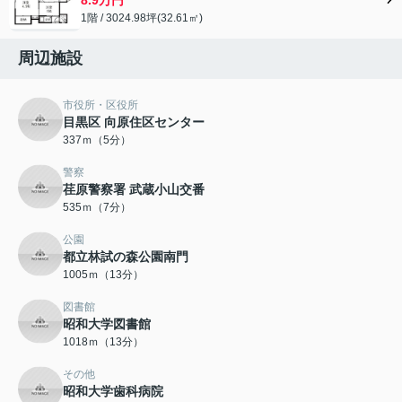
1階 / 3024.98坪(32.61㎡)
周辺施設
市役所・区役所
目黒区 向原住区センター
337ｍ（5分）
警察
荏原警察署 武蔵小山交番
535ｍ（7分）
公園
都立林試の森公園南門
1005ｍ（13分）
図書館
昭和大学図書館
1018ｍ（13分）
その他
昭和大学歯科病院