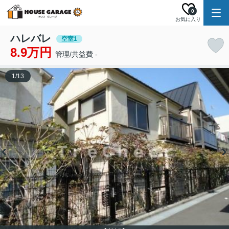
0
お気に入り
ハレバレ
空室1
8.9万円
管理/共益費 -
1
/
13