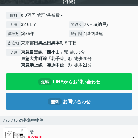
【外観】
8.9万円 管理/共益費 -
賃料
32.61㎡
2K＋S(納戸)
面積
間取り
築55年
1階/2階建
築年数
所在階
東京都
目黒区
目黒本町
５丁目
所在地
東急目黒線
「
西小山
」駅 徒歩3分
交通
東急大井町線
「
北千束
」駅 徒歩20分
東急池上線
「
荏原中延
」駅 徒歩21分
LINEからお問い合わせ
無料
お問い合わせ
無料
ハレバレの募集中物件
1階
8.9万円