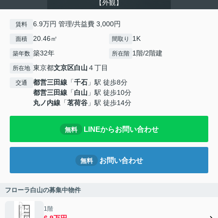
【外観】
6.9万円 管理/共益費 3,000円
賃料
20.46㎡
1K
面積
間取り
築32年
1階/2階建
築年数
所在階
東京都
文京区
白山
４丁目
所在地
都営三田線
「
千石
」駅 徒歩8分
交通
都営三田線
「
白山
」駅 徒歩10分
丸ノ内線
「
茗荷谷
」駅 徒歩14分
LINEからお問い合わせ
無料
お問い合わせ
無料
フローラ白山の募集中物件
1階
6.9万円