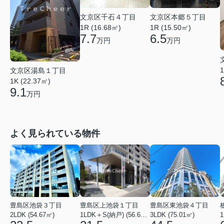
文京区千石４丁目
文京区本郷５丁目
1R (16.68㎡)
1R (15.50㎡)
7.7
6.5
万円
万円
1
文京区湯島１丁目
1K (22.37㎡)
9.1
万円
よく見られている物件
豊島区池袋３丁目
豊島区上池袋１丁目
豊島区東池袋４丁目
2LDK (54.67㎡)
1LDK＋S(納戸) (56.61㎡)
3LDK (75.01㎡)
1