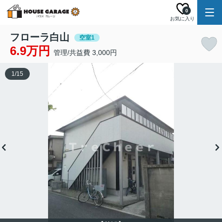
0
お気に入り
フローラ白山
空室1
6.9万円
管理/共益費 3,000円
1
/
15