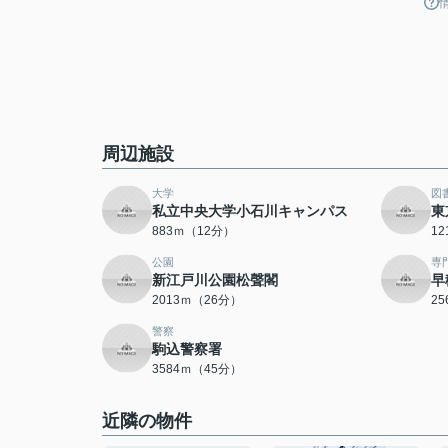
周辺施設
大学
図
私立中央大学小石川キャンパス
東
883ｍ（12分）
1
公園
専
新江戸川公園松聲閣
早
2013ｍ（26分）
2
警察
駒込警察署
3584ｍ（45分）
近隣の物件