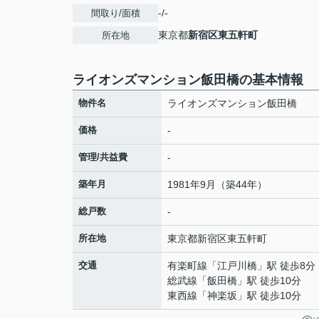
-/-
間取り/面積
東京都
新宿区
東五軒町
所在地
ライオンズマンション飯田橋の基本情報
物件名
ライオンズマンション飯田橋
価格
-
管理/共益費
-
築年月
1981年9月（築44年）
総戸数
-
所在地
東京都
新宿区
東五軒町
交通
有楽町線
「
江戸川橋
」駅 徒歩8分
総武線
「
飯田橋
」駅 徒歩10分
東西線
「
神楽坂
」駅 徒歩10分