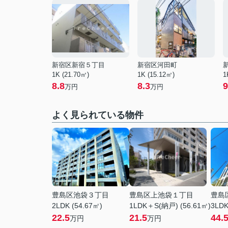
新宿区新宿５丁目
新宿区河田町
1K (21.70㎡)
1K (15.12㎡)
1
8.8
8.3
9
万円
万円
よく見られている物件
豊島区池袋３丁目
豊島区上池袋１丁目
豊島
2LDK (54.67㎡)
1LDK＋S(納戸) (56.61㎡)
3LDK
22.5
21.5
44.
万円
万円