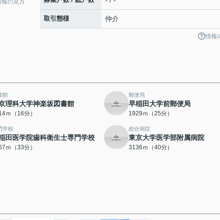
- / -
情報の見方
取引態様
仲介
情報
書館
郵便局
京理科大学神楽坂図書館
早稲田大学前郵便局
214ｍ（16分）
1929ｍ（25分）
門学校
総合病院
稲田医学院歯科衛生士専門学校
東京大学医学部附属病院
567ｍ（33分）
3136ｍ（40分）