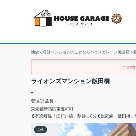
池袋で賃貸マンションのことならハウスガレージ池袋店
この物
ライオンズマンション飯田橋
-
管理/共益費 -
東京都
新宿区
東五軒町
有楽町線「江戸川橋」駅徒歩8分
総武線「飯田橋」
1
/
4