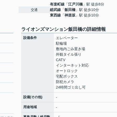
有楽町線
「
江戸川橋
」駅 徒歩8分
総武線
「
飯田橋
」駅 徒歩10分
交通
東西線
「
神楽坂
」駅 徒歩10分
ライオンズマンション飯田橋の詳細情報
設備条件
エレベーター
駐輪場
敷地内ごみ置き場
外観タイル張り
CATV
インターネット対応
オートロック
宅配ボックス
防犯カメラ
24時間ゴミ出し可
設備(その他)
-
用途地域
-
募集戸数 / 総戸数