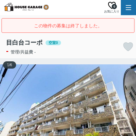
0
お気に入り
この物件の募集は終了しました。
目白台コーポ
空室0
-
管理/共益費 -
1
/
6