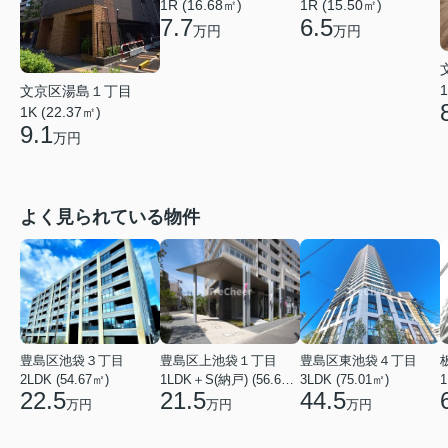
1R (16.68㎡)
1R (15.50㎡)
7.7
6.5
万円
万円
1
文京区湯島１丁目
1K (22.37㎡)
9.1
万円
よく見られている物件
豊島区池袋３丁目
豊島区上池袋１丁目
豊島区東池袋４丁目
2LDK (54.67㎡)
1LDK＋S(納戸) (56.61㎡)
3LDK (75.01㎡)
1
22.5
21.5
44.5
万円
万円
万円