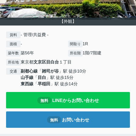
【外観】
- 管理/共益費 -
賃料
-
1R
面積
間取り
築56年
1階/7階建
築年数
所在階
東京都
文京区
目白台
１丁目
所在地
副都心線
「
雑司が谷
」駅 徒歩10分
交通
山手線
「
目白
」駅 徒歩15分
東西線
「
早稲田
」駅 徒歩14分
LINEからお問い合わせ
無料
お問い合わせ
無料