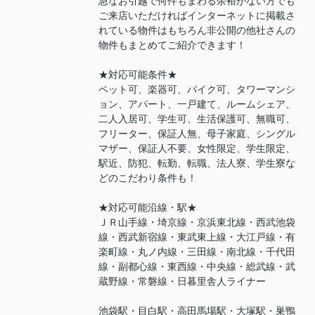
急なお引越で何件もまわる余裕がない方でも
ご来店いただければインターネットに掲載さ
れている物件はもちろん非公開の他社さんの
物件もまとめてご紹介できます！
★対応可能条件★
ペット可、楽器可、バイク可、タワーマンシ
ョン、アパート、一戸建て、ルームシェア、
二人入居可、学生可、生活保護可、無職可、
フリーター、保証人無、母子家庭、シングル
マザー、保証人不要、女性限定、学生限定、
駅近、防犯、転勤、転職、法人寮、学生寮な
どのこだわり条件も！
★対応可能沿線・駅★
ＪＲ山手線・埼京線・京浜東北線・西武池袋
線・西武新宿線・東武東上線・大江戸線・有
楽町線・丸ノ内線・三田線・南北線・千代田
線・副都心線・東西線・中央線・総武線・武
蔵野線・常磐線・日暮里舎人ライナー
池袋駅・目白駅・高田馬場駅・大塚駅・巣鴨