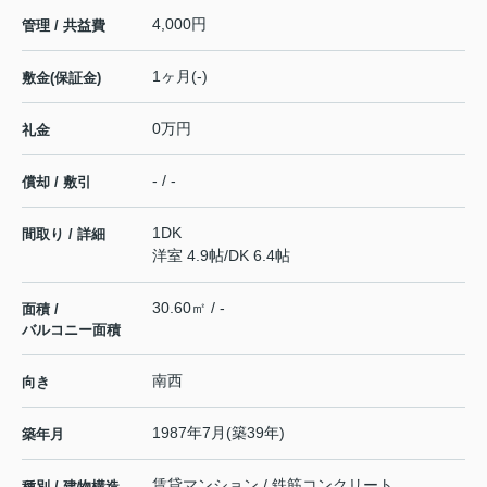
4,000円
管理 / 共益費
1ヶ月(-)
敷金(保証金)
0万円
礼金
- / -
償却 / 敷引
1DK
間取り / 詳細
洋室 4.9帖
/
DK 6.4帖
30.60㎡ / -
面積 /
バルコニー面積
南西
向き
1987年7月(築39年)
築年月
賃貸マンション / 鉄筋コンクリート
種別 / 建物構造