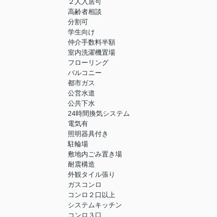
２人入居可
高齢者相談
分割可
学生向け
仲介手数料半額
室内洗濯機置場
フローリング
バルコニー
都市ガス
公営水道
公共下水
24時間換気システム
電気有
照明器具付き
駐輪場
敷地内ごみ置き場
耐震構造
外観タイル張り
ガスコンロ
コンロ２口以上
システムキッチン
コンロ３口