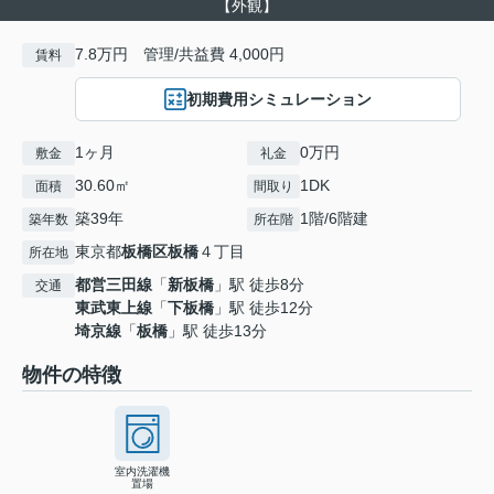
【外観】
7.8万円 管理/共益費 4,000円
賃料
初期費用シミュレーション
1ヶ月
0万円
敷金
礼金
30.60㎡
1DK
面積
間取り
築39年
1階/6階建
築年数
所在階
東京都
板橋区
板橋
４丁目
所在地
都営三田線
「
新板橋
」駅 徒歩8分
交通
東武東上線
「
下板橋
」駅 徒歩12分
埼京線
「
板橋
」駅 徒歩13分
物件の特徴
室内洗濯機
置場