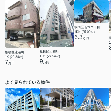
板橋区若木２丁目
1DK (25.00㎡)
6.3
万円
1
板橋区大和町
板橋区蓮沼町
1DK (27.54㎡)
1K (20.84㎡)
9
7
万円
万円
よく見られている物件