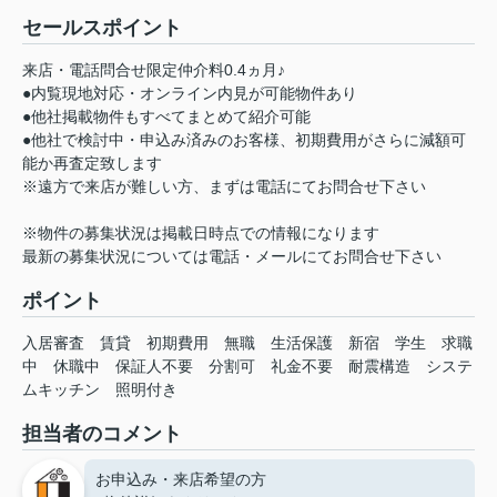
セールスポイント
来店・電話問合せ限定仲介料0.4ヵ月♪
●内覧現地対応・オンライン内見が可能物件あり
●他社掲載物件もすべてまとめて紹介可能
●他社で検討中・申込み済みのお客様、初期費用がさらに減額可
能か再査定致します
※遠方で来店が難しい方、まずは電話にてお問合せ下さい
※物件の募集状況は掲載日時点での情報になります
最新の募集状況については電話・メールにてお問合せ下さい
ポイント
入居審査
賃貸
初期費用
無職
生活保護
新宿
学生
求職
中
休職中
保証人不要
分割可
礼金不要
耐震構造
システ
ムキッチン
照明付き
担当者のコメント
お申込み・来店希望の方