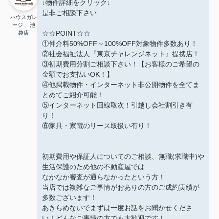
↓物件詳細をクリック↓
是非ご相談下さい
ハウスガレ
ージ 池
☆☆POINT☆☆
袋店
①仲介料50%OFF～100%OFF対象物件多数あり！
②社会福祉法人『東京チャレンジネット』提携店！
③初期費用分割ご相談下さい！【お客様のご希望の
金額でお支払いOK！】
④他掲載物件・インターネット非公開物件を全てま
とめてご紹介可能！
⑤インターネット回線取次！引越し会社割引き有
り！
⑥家具・家電のリース取扱い有り！
初期費用や保証人についてのご相談、無職(求職中)や
生活保護のため他の不動産屋では
なかなか審査が通らなかったという方！
当店では複雑なご事情がおありの方のご成約実績が
多数ございます！
あきらめないでまずは一度お話をお聞かせくださ
い！どんなご事情の方でも大歓迎です！