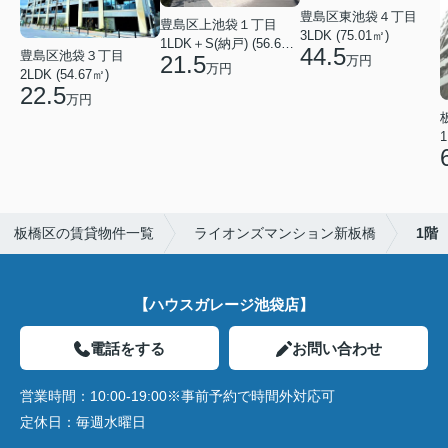
豊島区東池袋４丁目
豊島区上池袋１丁目
3LDK (75.01㎡)
1LDK＋S(納戸) (56.61㎡)
44.5
豊島区池袋３丁目
21.5
万円
万円
2LDK (54.67㎡)
22.5
万円
1
板橋区の賃貸物件一覧
ライオンズマンション新板橋
1階
【ハウスガレージ池袋店】
電話をする
お問い合わせ
営業時間：
10:00-19:00※事前予約で時間外対応可
定休日：
毎週水曜日