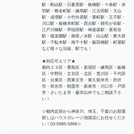
駅・駒込駅・日暮里駅・板橋駅・十条駅・赤
羽駅・椎名町駅・練馬駅・江古田駅・大山
駅・成増駅・小竹向原駅・要町駅・王子駅・
川口駅・板橋本町駅・西台駅・雑司が谷駅・
江戸川橋駅・早稲田駅・神楽坂駅・茗荷谷
駅・後楽園駅・御茶ノ水駅・白山駅・東大前
駅・千駄木駅・南千十駅・飯田橋駅・町屋駅
など様々な沿線、駅でも！
★対応可エリア★
都内２３区・豊島区・新宿区・練馬区・板橋
区・中野区・文京区・北区・荒川区・千代田
区・台東区・西東京市・東久留米市・所沢
市・和光市・朝霞市・新座市・川口市・戸田
市・さいたま市・蕨市以外でもご相談下さ
い！
☆都内近郊から神奈川、埼玉、千葉のお部屋
探しはハウスガレージ池袋店にお任せくださ
い！03-5985-5888☆