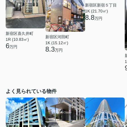
新宿区新宿５丁目
1K (21.70㎡)
8.8
万円
新宿区喜久井町
新宿区河田町
1R (10.83㎡)
1K (15.12㎡)
6
万円
8.3
万円
1
よく見られている物件