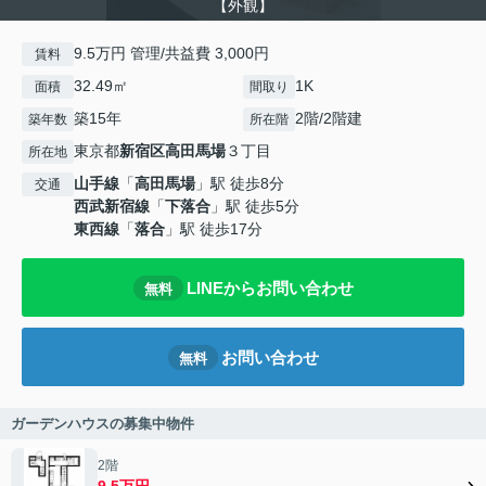
【外観】
9.5万円 管理/共益費 3,000円
賃料
32.49㎡
1K
面積
間取り
築15年
2階/2階建
築年数
所在階
東京都
新宿区
高田馬場
３丁目
所在地
山手線
「
高田馬場
」駅 徒歩8分
交通
西武新宿線
「
下落合
」駅 徒歩5分
東西線
「
落合
」駅 徒歩17分
LINEからお問い合わせ
無料
お問い合わせ
無料
ガーデンハウスの募集中物件
2階
9.5万円