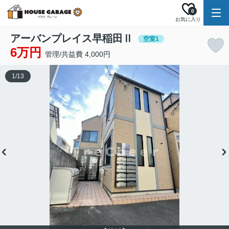
0
お気に入り
アーバンプレイス早稲田Ⅱ
空室1
6万円
管理/共益費 4,000円
1
/
13