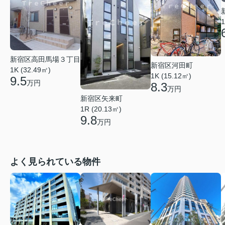
1
新宿区高田馬場３丁目
新宿区河田町
1K (32.49㎡)
1K (15.12㎡)
9.5
万円
8.3
万円
新宿区矢来町
1R (20.13㎡)
9.8
万円
よく見られている物件