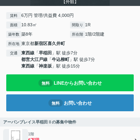
【外観】
6万円 管理/共益費 4,000円
賃料
10.83㎡
1R
面積
間取り
築8年
1階/2階建
築年数
所在階
東京都
新宿区
喜久井町
所在地
東西線
「
早稲田
」駅 徒歩7分
交通
都営大江戸線
「
牛込柳町
」駅 徒歩7分
東西線
「
神楽坂
」駅 徒歩15分
LINEからお問い合わせ
無料
お問い合わせ
無料
アーバンプレイス早稲田Ⅱの募集中物件
1階
6万円