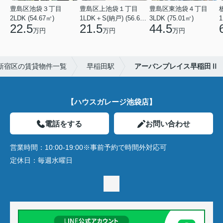
豊島区池袋３丁目
豊島区上池袋１丁目
豊島区東池袋４丁目
2LDK (54.67㎡)
1LDK＋S(納戸) (56.61㎡)
3LDK (75.01㎡)
1
22.5
21.5
44.5
万円
万円
万円
新宿区の賃貸物件一覧
早稲田駅
アーバンプレイス早稲田Ⅱ
【ハウスガレージ池袋店】
電話をする
お問い合わせ
営業時間：
10:00-19:00※事前予約で時間外対応可
定休日：
毎週水曜日