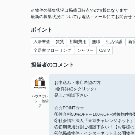
※物件の募集状況は掲載日時点での情報になります
最新の募集状況については電話・メールにてお問合せ
ポイント
入居審査
賃貸
初期費用
無職
生活保護
新
全居室フローリング
シャワー
CATV
担当者のコメント
お申込み・来店希望の方
↓物件詳細をクリック↓
是非ご相談下さい
ハウスガレ
ージ 池袋
店
☆☆POINT☆☆
①仲介料50%OFF～100%OFF対象物件
②社会福祉法人『東京チャレンジネット』
③初期費用分割ご相談下さい！【お客様の
④他掲載物件・インターネット非公開物件