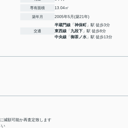
13.04㎡
専有面積
2005年5月(築21年)
築年月
半蔵門線
「
神保町
」駅 徒歩3分
東西線
「
九段下
」駅 徒歩8分
交通
中央線
「
御茶ノ水
」駅 徒歩13分
らに減額可能か再査定致します
さい