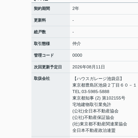
2年
契約期間
-
更新料
-
総戸数
仲介
取引態様
0000
管理コード
2026年08月11日
次回更新予定日
取扱会社
【ハウスガレージ池袋店】
東京都豊島区池袋２丁目６０－１
TEL:03-5985-5888
東京都知事 (2) 第102155号
宅地建物取引業免許
(公社)全日本不動産協会
(公社)不動産保証協会
(社)東京都不動産関連業協会
全日本不動産政治連盟