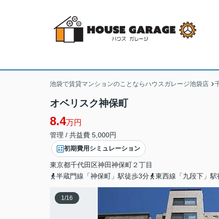
池袋で賃貸マンションのことならハウスガレージ池袋店
オベリスク神保町
8.4
万円
管理 / 共益費 5,000円
初期費用シミュレーション
東京都
千代田区
神田神保町
２丁目
半蔵門線「神保町」駅徒歩3分
東西線「九段下」駅
1
/
16