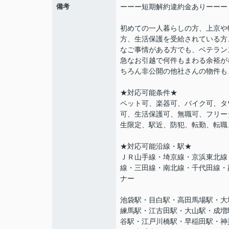
備考
ーーー短期解約違約金ありーーー
初めての一人暮らしの方、上京や
方、生活保護を受給されている方
なご事情がある方でも、ベテラン
急なお引越で何件もまわる余裕が
ちろん非公開の他社さんの物件も
★対応可能条件★
ペット可、楽器可、バイク可、タ
可、生活保護可、無職可、フリー
生限定、駅近、防犯、転勤、転職
★対応可能沿線・駅★
ＪＲ山手線・埼京線・京浜東北線
線・三田線・南北線・千代田線・
ナー
池袋駅・目白駅・高田馬場駅・大
練馬駅・江古田駅・大山駅・成増
谷駅・江戸川橋駅・早稲田駅・神