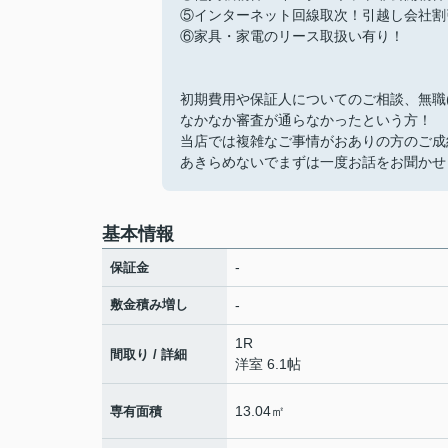
⑤インターネット回線取次！引越し会社割
⑥家具・家電のリース取扱い有り！
初期費用や保証人についてのご相談、無職
なかなか審査が通らなかったという方！
当店では複雑なご事情がおありの方のご成
あきらめないでまずは一度お話をお聞かせ
基本情報
-
保証金
敷金積み増し
-
1R
間取り / 詳細
洋室 6.1帖
13.04㎡
専有面積