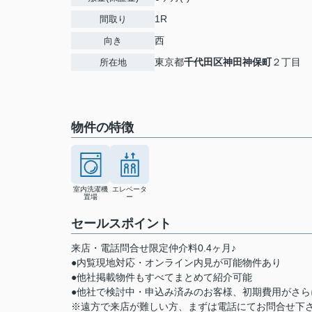
1R
間取り
西
向き
東京都
千代田区
神田神保町
２丁目
所在地
物件の特徴
室内洗濯機
エレベータ
置場
ー
セールスポイント
来店・電話問合せ限定仲介料0.4ヶ月♪
●内覧現地対応・オンライン内見が可能物件あり
●他社掲載物件もすべてまとめて紹介可能
●他社で検討中・申込み済みのお客様、初期費用がさ
※遠方で来店が難しい方、まずは電話にてお問合せ下