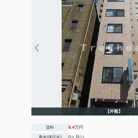
【外観】
8.4
万円
賃料
0ヶ月(-)
敷金(保証金)