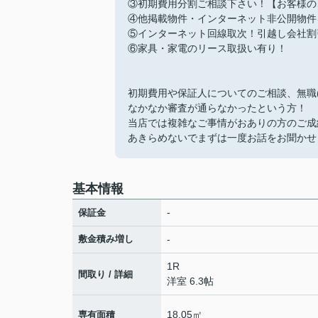
③初期費用分割ご相談下さい！【お客様の
④他掲載物件・インターネット非公開物件
⑤インターネット回線取次！引越し会社割
⑥家具・家電のリース取扱い有り！
初期費用や保証人についてのご相談、無職
なかなか審査が通らなかったという方！
当店では複雑なご事情がおありの方のご成
あきらめないでまずは一度お話をお聞かせ
基本情報
-
保証金
敷金積み増し
-
1R
間取り / 詳細
洋室 6.3帖
18.05㎡
専有面積