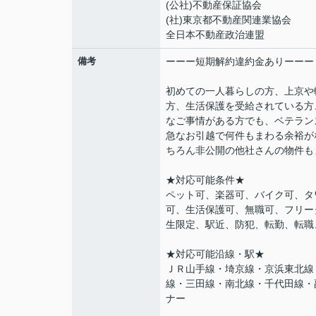
(公社)不動産保証協会
(社)東京都不動産関連業協会
全日本不動産政治連盟
備考
ーーー短期解約違約金ありーーー
初めての一人暮らしの方、上京や
方、生活保護を受給されている方
なご事情がある方でも、ベテラン
急なお引越で何件もまわる余裕が
ちろん非公開の他社さんの物件も
★対応可能条件★
ペット可、楽器可、バイク可、タ
可、生活保護可、無職可、フリー
生限定、駅近、防犯、転勤、転職
★対応可能沿線・駅★
ＪＲ山手線・埼京線・京浜東北線
線・三田線・南北線・千代田線・
ナー