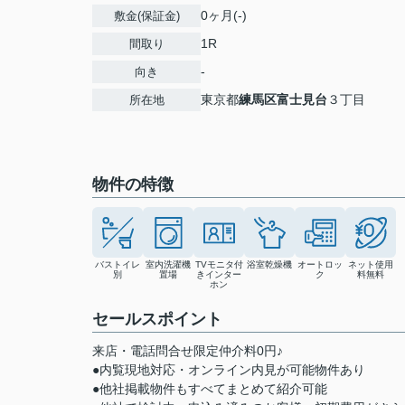
0ヶ月(-)
敷金(保証金)
1R
間取り
-
向き
東京都
練馬区
富士見台
３丁目
所在地
物件の特徴
バストイレ
室内洗濯機
TVモニタ付
浴室乾燥機
オートロッ
ネット使用
別
置場
きインター
ク
料無料
ホン
セールスポイント
来店・電話問合せ限定仲介料0円♪
●内覧現地対応・オンライン内見が可能物件あり
●他社掲載物件もすべてまとめて紹介可能