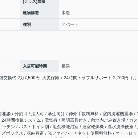
(テラス)面積
木造
建物構造
アパート
種別
相談
入居可能時期
鍵交換代:2万7,500円 火災保険＋24時間トラブルサポート:2,700円（月
相談 / 分割可 / 法人可 / 学生向け / 仲介手数料無料 / 室内洗濯機置場 / 
/ 24時間換気システム / 電気有 / 照明器具付き / 敷地内ごみ置き場 / ガ
キッチン / バス・トイレ別 / 追焚機能浴室 / 浴室乾燥機 / 温水洗浄便座 /
ューズボックス / 収納豊富 / 光ファイバー / ネット使用料無料 / オートロッ