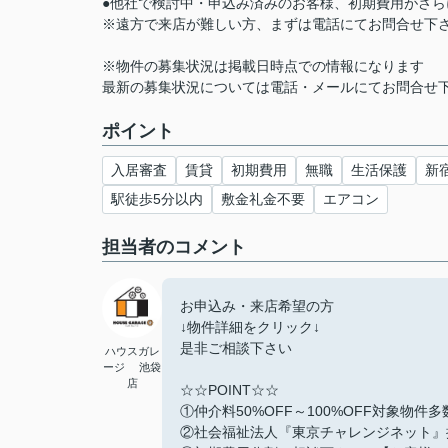
●他社で検討中・申込み済みのお客様、初期費用がさ
※遠方で来店が難しい方、まずは電話にてお問合せ下
※物件の募集状況は掲載日時点での情報になります
最新の募集状況については電話・メールにてお問合せ
ポイント
入居審査
賃貸
初期費用
無職
生活保護
新
駅徒歩5分以内
敷金礼金不要
エアコン
担当者のコメント
お申込み・来店希望の方
↓物件詳細をクリック↓
是非ご相談下さい
ハウスガレ
ージ 池袋
店
☆☆POINT☆☆
①仲介料50%OFF～100%OFF対象物件
②社会福祉法人『東京チャレンジネット』