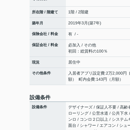
1階 / 2階建
所在階 / 階建て
2019年3月(築7年)
築年月
保険会社 / 料金
有 / -
保証会社 / 料金
必加入 / その他
初回：総賃料の100％
居住中
現況
その他条件
入居者アプリ設定費:2万2,000円 
額） 町内会費:143円（月額）
設備条件
設備条件
デザイナーズ / 保証人不要 / 高齢者
ローリング / 公営水道 / 公共下水 
ンロ / コンロ２口以上 / システム
面台 / シャワー / エアコン / シ