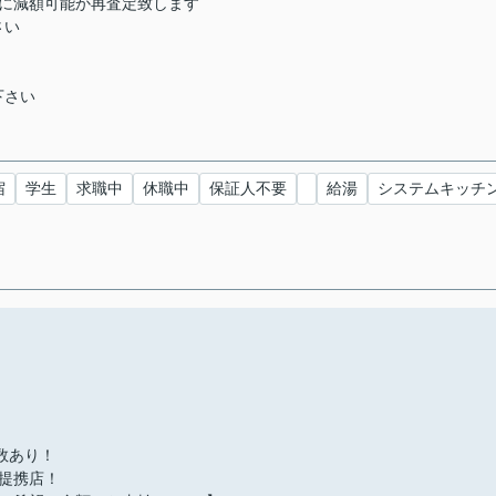
らに減額可能か再査定致します
さい
下さい
宿
学生
求職中
休職中
保証人不要
給湯
システムキッチ
多数あり！
提携店！