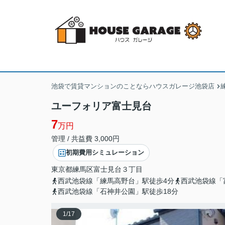
池袋で賃貸マンションのことならハウスガレージ池袋店
ユーフォリア富士見台
7
万円
管理 / 共益費 3,000円
初期費用シミュレーション
東京都
練馬区
富士見台
３丁目
西武池袋線「練馬高野台」駅徒歩4分
西武池袋線「
西武池袋線「石神井公園」駅徒歩18分
1
/
17