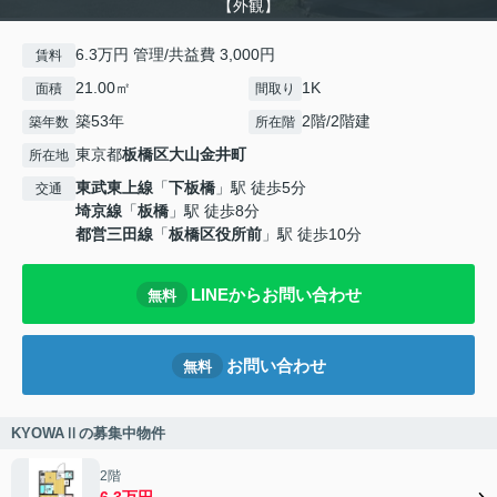
【外観】
6.3万円 管理/共益費 3,000円
賃料
21.00㎡
1K
面積
間取り
築53年
2階/2階建
築年数
所在階
東京都
板橋区
大山金井町
所在地
東武東上線
「
下板橋
」駅 徒歩5分
交通
埼京線
「
板橋
」駅 徒歩8分
都営三田線
「
板橋区役所前
」駅 徒歩10分
LINEからお問い合わせ
無料
お問い合わせ
無料
KYOWAⅡの募集中物件
2階
6.3万円