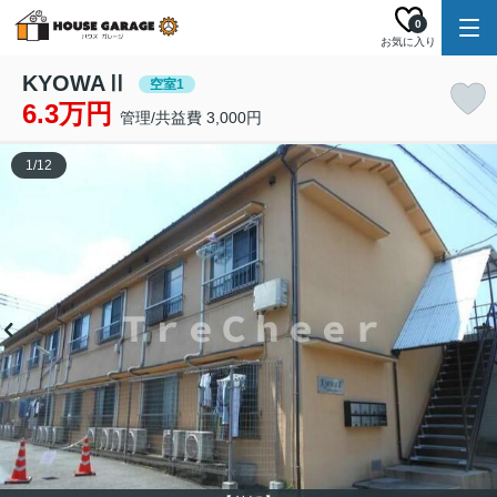
0
お気に入り
KYOWAⅡ
空室1
6.3万円
管理/共益費 3,000円
1
/
12