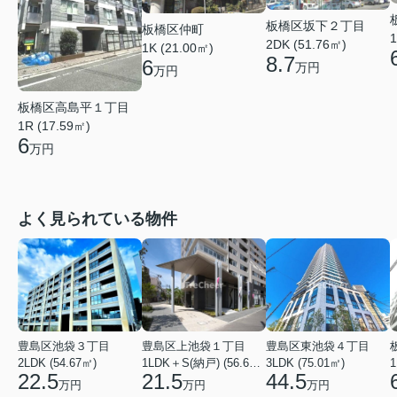
板橋区坂下２丁目
板橋区仲町
1
2DK (51.76㎡)
1K (21.00㎡)
8.7
6
万円
万円
板橋区高島平１丁目
1R (17.59㎡)
6
万円
よく見られている物件
豊島区池袋３丁目
豊島区上池袋１丁目
豊島区東池袋４丁目
2LDK (54.67㎡)
1LDK＋S(納戸) (56.61㎡)
3LDK (75.01㎡)
1
22.5
21.5
44.5
万円
万円
万円