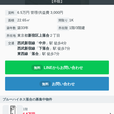
【外観】
6.5万円 管理/共益費 3,000円
賃料
22.65㎡
1K
面積
間取り
築33年
1階/3階建
築年数
所在階
東京都
新宿区
上落合
２丁目
所在地
西武新宿線
「
中井
」駅 徒歩4分
交通
西武新宿線
「
下落合
」駅 徒歩7分
東西線
「
落合
」駅 徒歩7分
LINEからお問い合わせ
無料
お問い合わせ
無料
ブルーハイネス落合の募集中物件
1階
6.5万円