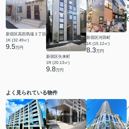
1
新宿区高田馬場３丁目
新宿区河田町
1K (32.49㎡)
1K (15.12㎡)
9.5
万円
8.3
万円
新宿区矢来町
1R (20.13㎡)
9.8
万円
よく見られている物件