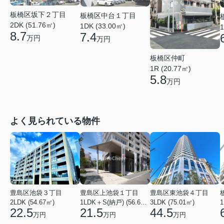
板橋区坂下２丁目
板橋区中台１丁目
2DK (51.76㎡)
1DK (33.00㎡)
1
8.7
7.4
万円
万円
板橋区仲町
1R (20.77㎡)
5.8
万円
よく見られている物件
豊島区池袋３丁目
豊島区上池袋１丁目
豊島区東池袋４丁目
2LDK (54.67㎡)
1LDK＋S(納戸) (56.61㎡)
3LDK (75.01㎡)
1
22.5
21.5
44.5
万円
万円
万円