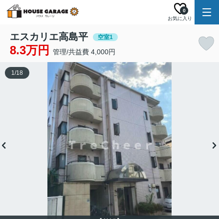
0
お気に入り
エスカリエ高島平
空室1
8.3万円
管理/共益費 4,000円
1
/
18