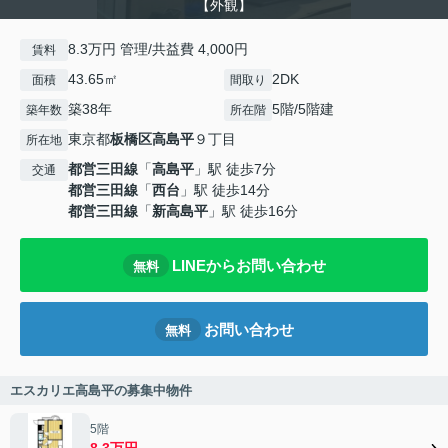
【外観】
8.3万円 管理/共益費 4,000円
賃料
43.65㎡
2DK
面積
間取り
築38年
5階/5階建
築年数
所在階
東京都
板橋区
高島平
９丁目
所在地
都営三田線
「
高島平
」駅 徒歩7分
交通
都営三田線
「
西台
」駅 徒歩14分
都営三田線
「
新高島平
」駅 徒歩16分
LINEからお問い合わせ
無料
お問い合わせ
無料
エスカリエ高島平の募集中物件
5階
8.3万円