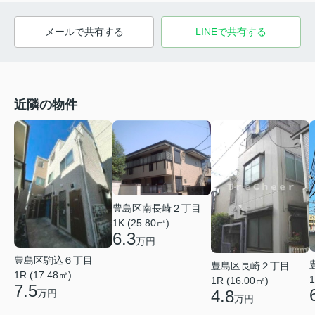
メールで共有する
LINEで共有する
近隣の物件
豊島区南長崎２丁目
1K (25.80㎡)
6.3
万円
豊島区駒込６丁目
豊島区長崎２丁目
1R (17.48㎡)
1
1R (16.00㎡)
7.5
4.8
万円
万円