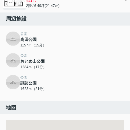
2階 / 6.49坪(21.47㎡)
周辺施設
公園
高田公園
1157ｍ（15分）
公園
おとめ山公園
1284ｍ（17分）
公園
諏訪公園
1623ｍ（21分）
地図