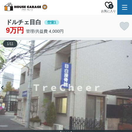
0
お気に入り
ドルチェ目白
空室1
9万円
管理/共益費 4,000円
1
/
11