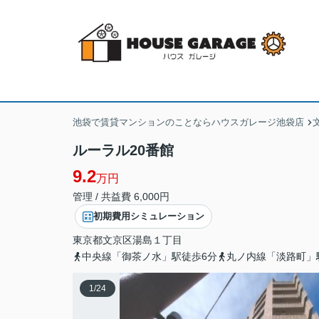
池袋で賃貸マンションのことならハウスガレージ池袋店
ルーラル20番館
9.2
万円
管理 / 共益費 6,000円
初期費用シミュレーション
東京都
文京区
湯島
１丁目
中央線「御茶ノ水」駅徒歩6分
丸ノ内線「淡路町」
1
/
24