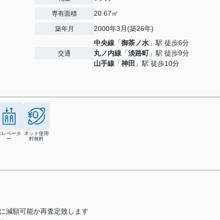
20.67㎡
専有面積
2000年3月(築26年)
築年月
中央線
「
御茶ノ水
」駅 徒歩6分
丸ノ内線
「
淡路町
」駅 徒歩9分
交通
山手線
「
神田
」駅 徒歩10分
エレベータ
ネット使用
ー
料無料
らに減額可能か再査定致します