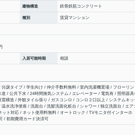
鉄骨鉄筋コンクリート
建物構造
賃貸マンション
種別
円
相談
入居可能時期
/ 分譲タイプ / 学生向け / 仲介手数料無料 / 室内洗濯機置場 / フローリン
営水道 / 公共下水 / 24時間換気システム / エレベーター / 電気有 / 照明器
/ 耐震構造 / 外観タイル張り / ガスコンロ / コンロ２口以上 / システムキ
/ 温水洗浄便座 / 洗面台 / 洗髪洗面化粧台 / シャワー / 独立洗面台 / エア
ーネット対応 / ネット使用料無料 / オートロック / TVモニタ付インターホ
し可 / 初期費用カード決済可