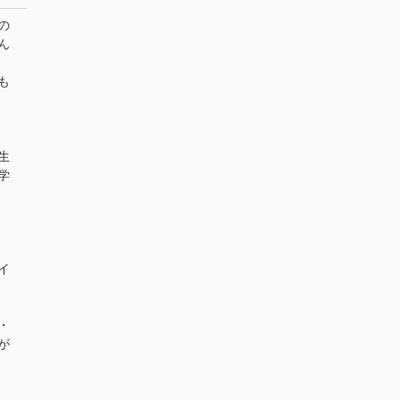
の
ん
も
生
学
イ
・
が