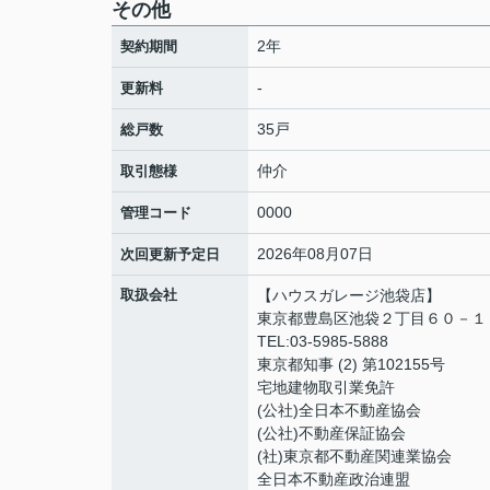
その他
2年
契約期間
-
更新料
35戸
総戸数
仲介
取引態様
0000
管理コード
2026年08月07日
次回更新予定日
取扱会社
【ハウスガレージ池袋店】
東京都豊島区池袋２丁目６０－１
TEL:03-5985-5888
東京都知事 (2) 第102155号
宅地建物取引業免許
(公社)全日本不動産協会
(公社)不動産保証協会
(社)東京都不動産関連業協会
全日本不動産政治連盟