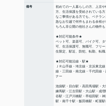
備考
初めての一人暮らしの方、上京や
方、生活保護を受給されている方
なご事情がある方でも、ベテラン
急なお引越で何件もまわる余裕が
ちろん非公開の他社さんの物件も
★対応可能条件★
ペット可、楽器可、バイク可、タ
可、生活保護可、無職可、フリー
生限定、駅近、防犯、転勤、転職
★対応可能沿線・駅★
ＪＲ山手線・埼京線・京浜東北線
線・三田線・南北線・千代田線・
ナー
池袋駅・目白駅・高田馬場駅・大
練馬駅・江古田駅・大山駅・成増
谷駅・江戸川橋駅・早稲田駅・神
駅・南千十駅・飯田橋駅・町屋駅