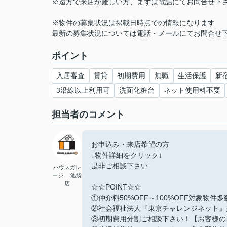
※遠方で来店が難しい方、まずは電話にてお問合せ下
※物件の募集状況は掲載日時点での情報になります
最新の募集状況については電話・メールにてお問合せ
ポイント
入居審査
賃貸
初期費用
無職
生活保護
新
3沿線以上利用可
洗面化粧台
ネット使用料不要
担当者のコメント
お申込み・来店希望の方
↓物件詳細をクリック↓
是非ご相談下さい
ハウスガレ
ージ 池袋
店
☆☆POINT☆☆
①仲介料50%OFF～100%OFF対象物件
②社会福祉法人『東京チャレンジネット』
③初期費用分割ご相談下さい！【お客様の