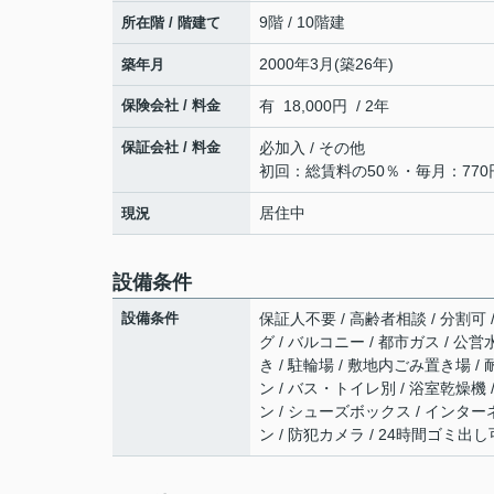
9階 / 10階建
所在階 / 階建て
2000年3月(築26年)
築年月
保険会社 / 料金
有 18,000円 / 2年
保証会社 / 料金
必加入 / その他
初回：総賃料の50％・毎月：770
居住中
現況
設備条件
設備条件
保証人不要 / 高齢者相談 / 分割可 
グ / バルコニー / 都市ガス / 公
き / 駐輪場 / 敷地内ごみ置き場 
ン / バス・トイレ別 / 浴室乾燥機 
ン / シューズボックス / インタ
ン / 防犯カメラ / 24時間ゴミ出