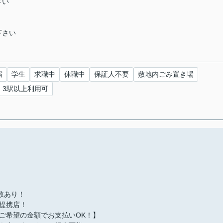
さい
下さい
宿
学生
求職中
休職中
保証人不要
敷地内ごみ置き場
3駅以上利用可
多数あり！
提携店！
ご希望の金額でお支払いOK！】