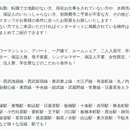
転勤、転職で土地勘がない方、現在お仕事をされていない方や、水商売
、保証人のいらっしゃらない方、初期費等ご予算が不安な方、その他ど
スタッフがお客様の条件に合ったお部屋をお探しいたします！
ない方でもご来店いただければインターネットに掲載されている物件は
まとめてご紹介できます！
ワーマンション、アパート、一戸建て、ルームシェア、二人入居可、学
ター、保証人無、母子家庭、シングルマザー、保証人不要、女性限定、
、法人寮、学生寮などのこだわり条件も！
・西武池袋線・西武新宿線・東武東上線・大江戸線・有楽町線・丸ノ内
副都心線・東西線・中央線・総武線・武蔵野線・常磐線・日暮里舎人ラ
塚駅・巣鴨駅・駒込駅・日暮里駅・板橋駅・十条駅・赤羽駅・椎名町駅
駅・小竹向原駅・要町駅・王子駅・川口駅・板橋本町駅・西台駅・雑司
楽坂駅・茗荷谷駅・後楽園駅・御茶ノ水駅・白山駅・東大前駅・千駄木
など様々な沿線、駅でも！