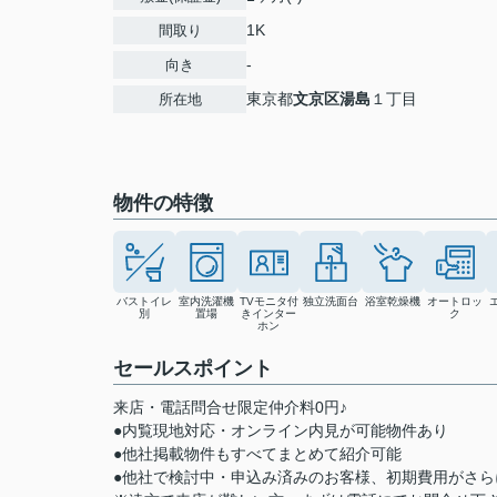
1K
間取り
-
向き
東京都
文京区
湯島
１丁目
所在地
物件の特徴
バストイレ
室内洗濯機
TVモニタ付
独立洗面台
浴室乾燥機
オートロッ
別
置場
きインター
ク
ホン
セールスポイント
来店・電話問合せ限定仲介料0円♪
●内覧現地対応・オンライン内見が可能物件あり
●他社掲載物件もすべてまとめて紹介可能
●他社で検討中・申込み済みのお客様、初期費用がさ