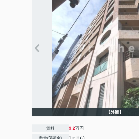
【外観】
9.2
万円
賃料
1ヶ月(-)
敷金(保証金)