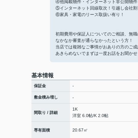
④他掲載物件・インターネット非公開物件
⑤インターネット回線取次！引越し会社割
⑥家具・家電のリース取扱い有り！
初期費用や保証人についてのご相談、無職
なかなか審査が通らなかったという方！
当店では複雑なご事情がおありの方のご成
あきらめないでまずは一度お話をお聞かせ
基本情報
-
保証金
敷金積み増し
-
1K
間取り / 詳細
洋室 6.0帖
/
K 2.0帖
20.67㎡
専有面積