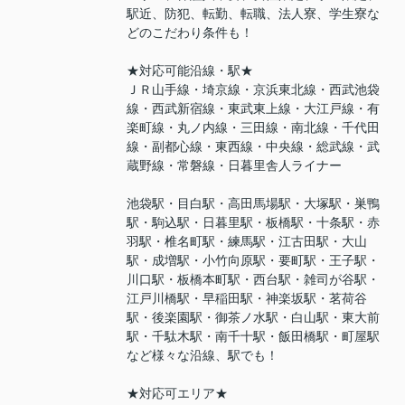
駅近、防犯、転勤、転職、法人寮、学生寮な
どのこだわり条件も！
★対応可能沿線・駅★
ＪＲ山手線・埼京線・京浜東北線・西武池袋
線・西武新宿線・東武東上線・大江戸線・有
楽町線・丸ノ内線・三田線・南北線・千代田
線・副都心線・東西線・中央線・総武線・武
蔵野線・常磐線・日暮里舎人ライナー
池袋駅・目白駅・高田馬場駅・大塚駅・巣鴨
駅・駒込駅・日暮里駅・板橋駅・十条駅・赤
羽駅・椎名町駅・練馬駅・江古田駅・大山
駅・成増駅・小竹向原駅・要町駅・王子駅・
川口駅・板橋本町駅・西台駅・雑司が谷駅・
江戸川橋駅・早稲田駅・神楽坂駅・茗荷谷
駅・後楽園駅・御茶ノ水駅・白山駅・東大前
駅・千駄木駅・南千十駅・飯田橋駅・町屋駅
など様々な沿線、駅でも！
★対応可エリア★