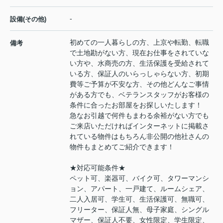
-
設備(その他)
初めての一人暮らしの方、上京や転勤、転職
備考
で土地勘がない方、現在お仕事をされていな
い方や、水商売の方、生活保護を受給されて
いる方、保証人のいらっしゃらない方、初期
費等ご予算が不安な方、その他どんなご事情
がある方でも、ベテランスタッフがお客様の
条件に合ったお部屋をお探しいたします！
急なお引越で何件もまわる余裕がない方でも
ご来店いただければインターネットに掲載さ
れている物件はもちろん非公開の他社さんの
物件もまとめてご紹介できます！
★対応可能条件★
ペット可、楽器可、バイク可、タワーマンシ
ョン、アパート、一戸建て、ルームシェア、
二人入居可、学生可、生活保護可、無職可、
フリーター、保証人無、母子家庭、シングル
マザー、保証人不要、女性限定、学生限定、