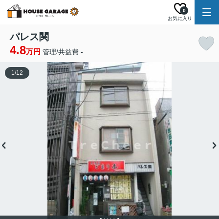
0
お気に入り
パレス関
4.8
万円
管理/共益費 -
1
/
12