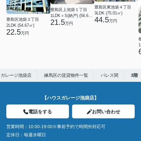
豊島区東池袋４丁目
豊島区上池袋１丁目
3LDK (75.01㎡)
1LDK＋S(納戸) (56.61㎡)
44.5
豊島区池袋３丁目
21.5
万円
万円
2LDK (54.67㎡)
22.5
万円
1
スガレージ池袋店
練馬区の賃貸物件一覧
パレス関
3階
【ハウスガレージ池袋店】
電話をする
お問い合わせ
営業時間：
10:00-19:00※事前予約で時間外対応可
定休日：
毎週水曜日