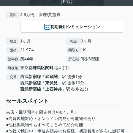
【外観】
4.8万円 管理/共益費 -
賃料
初期費用シミュレーション
1ヶ月
0ヶ月
敷金
礼金
21.97㎡
1K
面積
間取り
築44年
3階/3階建
築年数
所在階
東京都
練馬区
関町北
４丁目
所在地
西武新宿線
「
武蔵関
」駅 徒歩1分
交通
西武新宿線
「
東伏見
」駅 徒歩16分
西武新宿線
「
上石神井
」駅 徒歩21分
セールスポイント
来店・電話問合せ限定仲介料0.4ヵ月♪
●内覧現地対応・オンライン内見が可能物件あり
●他社掲載物件もすべてまとめて紹介可能
●他社で検討中・申込み済みのお客様、初期費用がさらに減額可