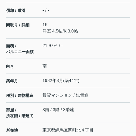
- / -
償却 / 敷引
1K
間取り / 詳細
洋室 4.5帖
/
K 3.0帖
21.97㎡ / -
面積 /
バルコニー面積
南
向き
1982年3月(築44年)
築年月
賃貸マンション / 鉄骨造
種別 / 建物構造
3階 / 3階 / 3階建
部屋 /
所在階 / 階建て
東京都
練馬区
関町北
４丁目
所在地