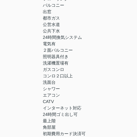
バルコニー
出窓
都市ガス
公営水道
公共下水
24時間換気システム
電気有
２面バルコニー
照明器具付き
洗濯機置場有
ガスコンロ
コンロ２口以上
洗面台
シャワー
エアコン
CATV
インターネット対応
24時間ゴミ出し可
最上階
角部屋
初期費用カード決済可