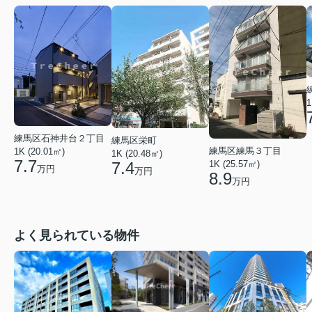
1
練馬区石神井台２丁目
練馬区栄町
練馬区練馬３丁目
1K (20.01㎡)
1K (20.48㎡)
7.7
1K (25.57㎡)
7.4
万円
万円
8.9
万円
よく見られている物件