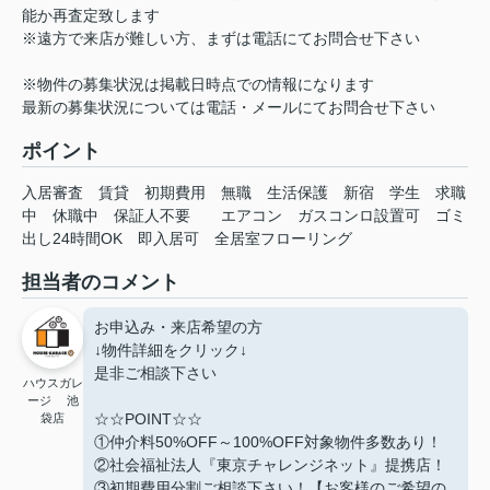
能か再査定致します
※遠方で来店が難しい方、まずは電話にてお問合せ下さい
※物件の募集状況は掲載日時点での情報になります
最新の募集状況については電話・メールにてお問合せ下さい
ポイント
入居審査
賃貸
初期費用
無職
生活保護
新宿
学生
求職
中
休職中
保証人不要
エアコン
ガスコンロ設置可
ゴミ
出し24時間OK
即入居可
全居室フローリング
担当者のコメント
お申込み・来店希望の方
↓物件詳細をクリック↓
是非ご相談下さい
ハウスガレ
ージ 池
☆☆POINT☆☆
袋店
①仲介料50%OFF～100%OFF対象物件多数あり！
②社会福祉法人『東京チャレンジネット』提携店！
③初期費用分割ご相談下さい！【お客様のご希望の