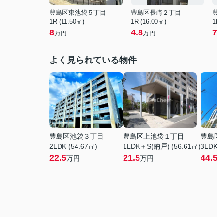
豊島区東池袋５丁目
豊島区長崎２丁目
1R (11.50㎡)
1R (16.00㎡)
1
8
4.8
7
万円
万円
よく見られている物件
豊島区池袋３丁目
豊島区上池袋１丁目
豊島
2LDK (54.67㎡)
1LDK＋S(納戸) (56.61㎡)
3LDK
22.5
21.5
44.
万円
万円