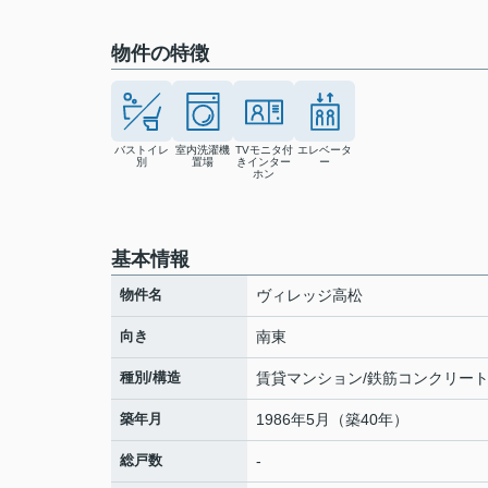
物件の特徴
バストイレ
室内洗濯機
TVモニタ付
エレベータ
別
置場
きインター
ー
ホン
基本情報
物件名
ヴィレッジ高松
向き
南東
種別/構造
賃貸マンション/鉄筋コンクリー
築年月
1986年5月（築40年）
総戸数
-