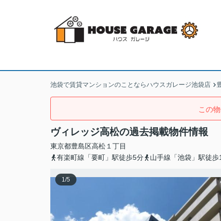
池袋で賃貸マンションのことならハウスガレージ池袋店
この物
ヴィレッジ高松の過去掲載物件情報
東京都
豊島区
高松
１丁目
有楽町線「要町」駅徒歩5分
山手線「池袋」駅徒歩1
1
/
5