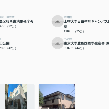
役所・区役所
図書館
島区役所東池袋分庁舎
上智大学目白聖母キャンパス
747ｍ（22分）
室
1982ｍ（25分）
園
その他
田公園
東京大学豊島国際学生宿舎 B
323ｍ（42分）
3507ｍ（44分）