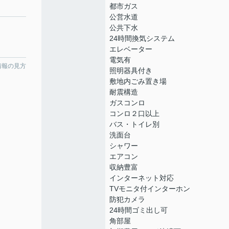
都市ガス
公営水道
公共下水
24時間換気システム
エレベーター
電気有
情報の見方
照明器具付き
敷地内ごみ置き場
耐震構造
ガスコンロ
コンロ２口以上
バス・トイレ別
洗面台
シャワー
エアコン
収納豊富
インターネット対応
TVモニタ付インターホン
防犯カメラ
24時間ゴミ出し可
角部屋