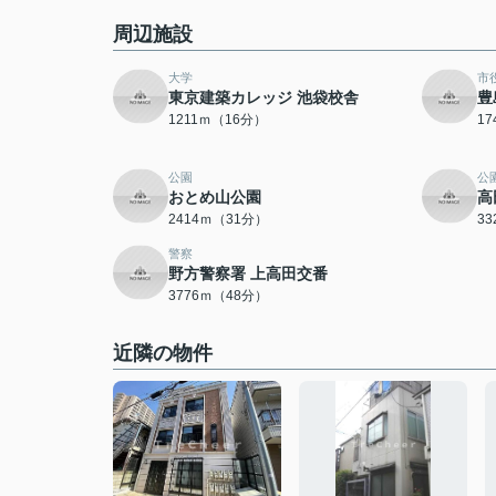
周辺施設
大学
市
東京建築カレッジ 池袋校舎
豊
1211ｍ（16分）
1
公園
公
おとめ山公園
高
2414ｍ（31分）
3
警察
野方警察署 上高田交番
3776ｍ（48分）
近隣の物件