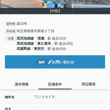
【外観】
築10年
築年数
埼玉県新座市新堀２丁目
所在地
西武池袋線
「
清瀬
」駅 徒歩12分
交通
西武池袋線
「
東久留米
」駅 徒歩18分
武蔵野線
「
東所沢
」駅 徒歩43分
お問い合わせ
無料
基本情報
設備条件
周辺環境
ワンスカイＳ
物件名
-
向き