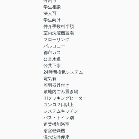
分割可
学生相談
法人可
学生向け
仲介手数料半額
室内洗濯機置場
フローリング
バルコニー
都市ガス
公営水道
公共下水
24時間換気システム
電気有
照明器具付き
敷地内ごみ置き場
IHクッキングヒーター
コンロ２口以上
システムキッチン
バス・トイレ別
追焚機能浴室
浴室乾燥機
温水洗浄便座