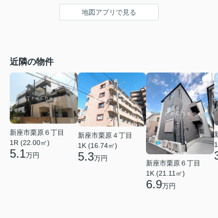
地図アプリで見る
近隣の物件
新座市栗原６丁目
新座市栗原４丁目
1R (22.00㎡)
1
1K (16.74㎡)
5.1
5.3
万円
万円
新座市栗原６丁目
1K (21.11㎡)
6.9
万円