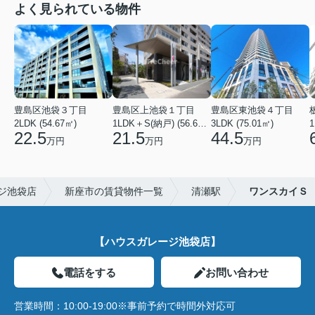
よく見られている物件
豊島区池袋３丁目
豊島区上池袋１丁目
豊島区東池袋４丁目
2LDK (54.67㎡)
1LDK＋S(納戸) (56.61㎡)
3LDK (75.01㎡)
1
22.5
21.5
44.5
万円
万円
万円
ジ池袋店
新座市の賃貸物件一覧
清瀬駅
ワンスカイＳ
【ハウスガレージ池袋店】
電話をする
お問い合わせ
営業時間：
10:00-19:00※事前予約で時間外対応可