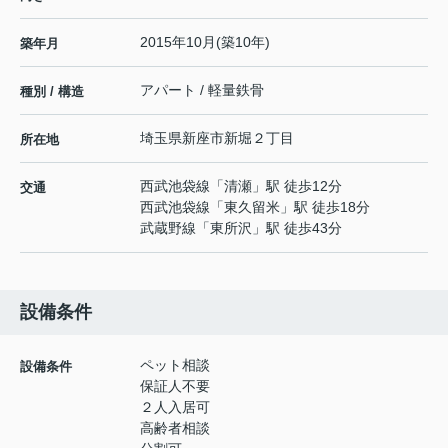
2015年10月(築10年)
築年月
アパート / 軽量鉄骨
種別 / 構造
埼玉県
新座市
新堀
２丁目
所在地
西武池袋線
「
清瀬
」駅 徒歩12分
交通
西武池袋線
「
東久留米
」駅 徒歩18分
武蔵野線
「
東所沢
」駅 徒歩43分
設備条件
ペット相談
設備条件
保証人不要
２人入居可
高齢者相談