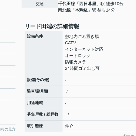
千代田線
「
西日暮里
」駅 徒歩10分
交通
南北線
「
本駒込
」駅 徒歩14分
リード田端の詳細情報
設備条件
敷地内ごみ置き場
CATV
インターネット対応
オートロック
防犯カメラ
24時間ゴミ出し可
設備(その他)
-
駐車場/月額
-/-
用途地域
-
分
募集戸数 / 総戸数
- / -
取引態様
仲介
情報の見方