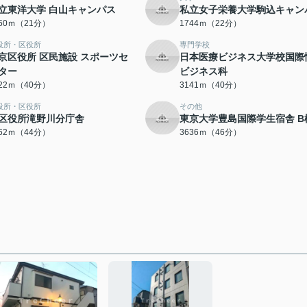
立東洋大学 白山キャンパス
私立女子栄養大学駒込キャン
660ｍ（21分）
1744ｍ（22分）
役所・区役所
専門学校
京区役所 区民施設 スポーツセ
日本医療ビジネス大学校国際
ター
ビジネス科
122ｍ（40分）
3141ｍ（40分）
役所・区役所
その他
区役所滝野川分庁舎
東京大学豊島国際学生宿舎 B
462ｍ（44分）
3636ｍ（46分）