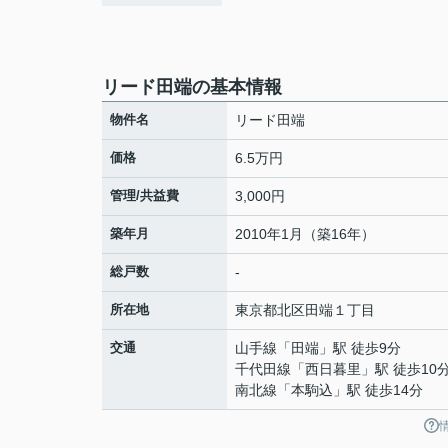
リード田端の基本情報
物件名
リード田端
価格
6.5万円
管理/共益費
3,000円
築年月
2010年1月（築16年）
総戸数
-
所在地
東京都
北区
田端
１丁目
交通
山手線
「
田端
」駅 徒歩9分
千代田線
「
西日暮里
」駅 徒歩10
南北線
「
本駒込
」駅 徒歩14分