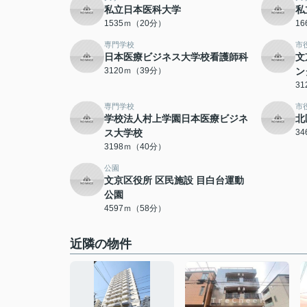
私立日本医科大学
私
1535ｍ（20分）
1
専門学校
市
日本医療ビジネス大学校看護師科
文
3120ｍ（39分）
ン
3
専門学校
市
学校法人村上学園日本医療ビジネ
北
ス大学校
3
3198ｍ（40分）
公園
文京区役所 区民施設 目白台運動
公園
4597ｍ（58分）
近隣の物件