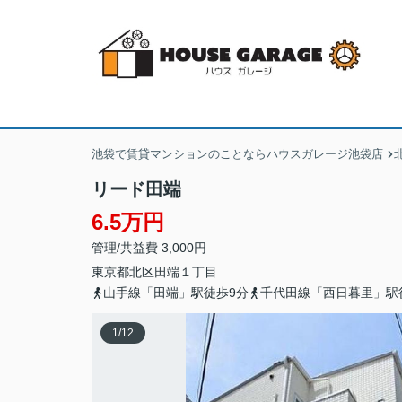
池袋で賃貸マンションのことならハウスガレージ池袋店
リード田端
6.5万円
管理/共益費 3,000円
東京都
北区
田端
１丁目
山手線「田端」駅徒歩9分
千代田線「西日暮里」駅
1
/
12