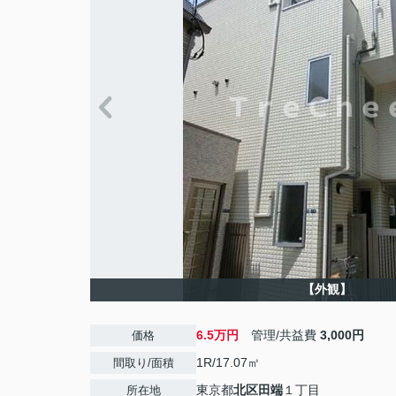
【外観】
6.5万円
管理/共益費
3,000円
価格
1R/17.07㎡
間取り/面積
東京都
北区
田端
１丁目
所在地