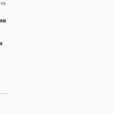
パス
情報
棟