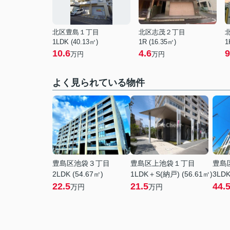
北区豊島１丁目
北区志茂２丁目
1LDK (40.13㎡)
1R (16.35㎡)
1
10.6
4.6
9
万円
万円
よく見られている物件
豊島区池袋３丁目
豊島区上池袋１丁目
豊島
2LDK (54.67㎡)
1LDK＋S(納戸) (56.61㎡)
3LDK
22.5
21.5
44.
万円
万円