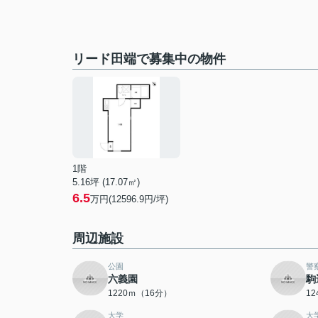
リード田端で募集中の物件
1階
5.16坪 (17.07㎡)
6.5
万円(12596.9円/坪)
周辺施設
公園
警
六義園
駒
1220ｍ（16分）
1
大学
大