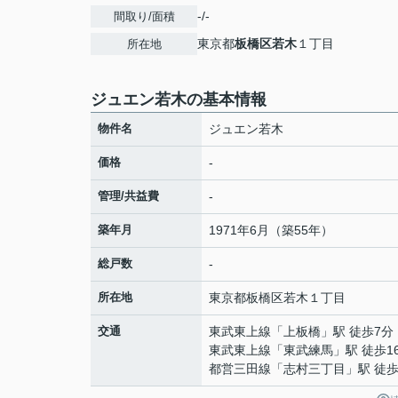
-/-
間取り/面積
東京都
板橋区
若木
１丁目
所在地
ジュエン若木の基本情報
物件名
ジュエン若木
価格
-
管理/共益費
-
築年月
1971年6月（築55年）
総戸数
-
所在地
東京都
板橋区
若木
１丁目
交通
東武東上線
「
上板橋
」駅 徒歩7分
東武東上線
「
東武練馬
」駅 徒歩1
都営三田線
「
志村三丁目
」駅 徒歩