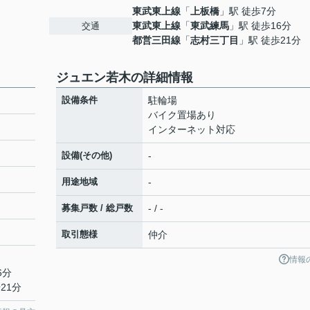
東武東上線
「
上板橋
」駅 徒歩7分
東武東上線
「
東武練馬
」駅 徒歩16分
交通
都営三田線
「
志村三丁目
」駅 徒歩21分
ジュエン若木の詳細情報
設備条件
駐輪場
バイク置場あり
インターネット対応
設備(その他)
-
用途地域
-
募集戸数 / 総戸数
- / -
取引態様
仲介
情報
6分
21分