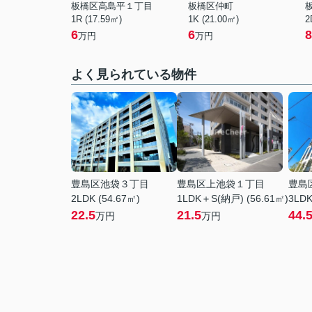
板橋区高島平１丁目
板橋区仲町
1R (17.59㎡)
1K (21.00㎡)
2
6
6
8
万円
万円
よく見られている物件
豊島区池袋３丁目
豊島区上池袋１丁目
豊島
2LDK (54.67㎡)
1LDK＋S(納戸) (56.61㎡)
3LDK
22.5
21.5
44.
万円
万円