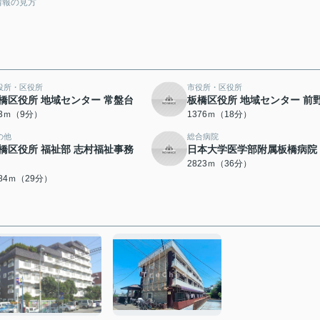
情報の見方
役所・区役所
市役所・区役所
橋区役所 地域センター 常盤台
板橋区役所 地域センター 前
53ｍ（9分）
1376ｍ（18分）
の他
総合病院
橋区役所 福祉部 志村福祉事務
日本大学医学部附属板橋病院
2823ｍ（36分）
284ｍ（29分）