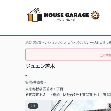
池袋で賃貸マンションのことならハウスガレージ池袋店
この物
ジュエン若木
-
管理/共益費 -
東京都
板橋区
若木
１丁目
東武東上線「上板橋」駅徒歩7分
東武東上線「東武
1
/
8