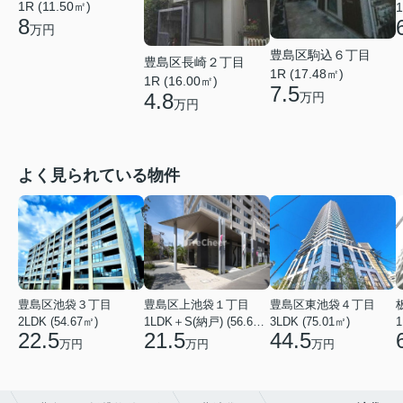
1R (11.50㎡)
1
8
万円
豊島区駒込６丁目
豊島区長崎２丁目
1R (17.48㎡)
1R (16.00㎡)
7.5
4.8
万円
万円
よく見られている物件
豊島区池袋３丁目
豊島区上池袋１丁目
豊島区東池袋４丁目
2LDK (54.67㎡)
1LDK＋S(納戸) (56.61㎡)
3LDK (75.01㎡)
1
22.5
21.5
44.5
万円
万円
万円