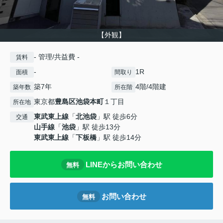
【外観】
- 管理/共益費 -
賃料
-
1R
面積
間取り
築7年
4階/4階建
築年数
所在階
東京都
豊島区
池袋本町
１丁目
所在地
東武東上線
「
北池袋
」駅 徒歩6分
交通
山手線
「
池袋
」駅 徒歩13分
東武東上線
「
下板橋
」駅 徒歩14分
LINEからお問い合わせ
無料
お問い合わせ
無料