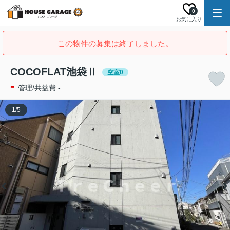
0
お気に入り
この物件の募集は終了しました。
COCOFLAT池袋Ⅱ
空室0
-
管理/共益費 -
1
/
5