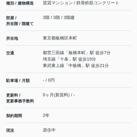
賃貸マンション / 鉄骨鉄筋コンクリート
種別 / 建物構造
3階 / 3階 / 3階建
部屋 /
所在階 / 階建て
東京都
板橋区
本町
所在地
都営三田線
「
板橋本町
」駅 徒歩7分
交通
埼京線
「
十条
」駅 徒歩19分
東武東上線
「
中板橋
」駅 徒歩21分
- / 0円
駐車場 / 月額
0ヶ月(新賃料) / -
更新料 /
更新事務手数料
2年
契約期間
居住中
現況