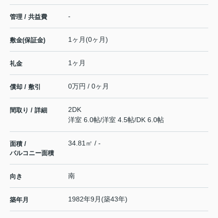
-
管理 / 共益費
1ヶ月(0ヶ月)
敷金(保証金)
1ヶ月
礼金
0万円 / 0ヶ月
償却 / 敷引
2DK
間取り / 詳細
洋室 6.0帖
/
洋室 4.5帖
/
DK 6.0帖
34.81㎡ / -
面積 /
バルコニー面積
南
向き
1982年9月(築43年)
築年月