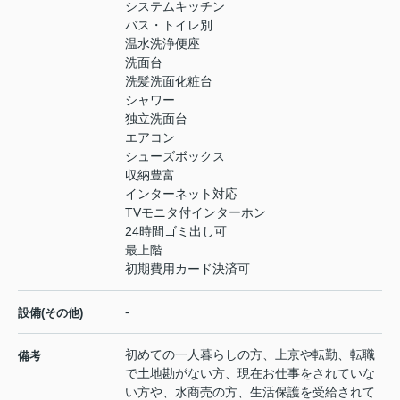
システムキッチン
バス・トイレ別
温水洗浄便座
洗面台
洗髪洗面化粧台
シャワー
独立洗面台
エアコン
シューズボックス
収納豊富
インターネット対応
TVモニタ付インターホン
24時間ゴミ出し可
最上階
初期費用カード決済可
-
設備(その他)
初めての一人暮らしの方、上京や転勤、転職
備考
で土地勘がない方、現在お仕事をされていな
い方や、水商売の方、生活保護を受給されて