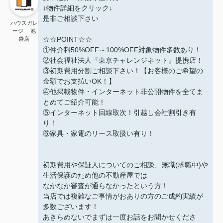
↓物件詳細をクリック↓
是非ご相談下さい
ハウスガレ
ージ 池
☆☆POINT☆☆
袋店
①仲介料50%OFF～100%OFF対象物件多数あり！
②社会福祉法人『東京チャレンジネット』提携店！
③初期費用分割ご相談下さい！【お客様のご希望の
金額でお支払いOK！】
④他掲載物件・インターネット非公開物件を全てま
とめてご紹介可能！
⑤インターネット回線取次！引越し会社割引き有
り！
⑥家具・家電のリース取扱い有り！
初期費用や保証人についてのご相談、無職(求職中)や
生活保護のため他の不動産屋では
なかなか審査が通らなかったという方！
当店では複雑なご事情がおありの方のご成約実績が
多数ございます！
あきらめないでまずは一度お話をお聞かせくださ