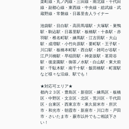
楽町線・丸ノ内線・三田線・南北線・千代田
線・副都心線・東西線・中央線・総武線・武
蔵野線・常磐線・日暮里舎人ライナー
池袋駅・目白駅・高田馬場駅・大塚駅・巣鴨
駅・駒込駅・日暮里駅・板橋駅・十条駅・赤
羽駅・椎名町駅・練馬駅・江古田駅・大山
駅・成増駅・小竹向原駅・要町駅・王子駅・
川口駅・板橋本町駅・西台駅・雑司が谷駅・
江戸川橋駅・早稲田駅・神楽坂駅・茗荷谷
駅・後楽園駅・御茶ノ水駅・白山駅・東大前
駅・千駄木駅・南千十駅・飯田橋駅・町屋駅
など様々な沿線、駅でも！
★対応可エリア★
都内２３区・豊島区・新宿区・練馬区・板橋
区・中野区・文京区・北区・荒川区・千代田
区・台東区・西東京市・東久留米市・所沢
市・和光市・朝霞市・新座市・川口市・戸田
市・さいたま市・蕨市以外でもご相談下さ
い！