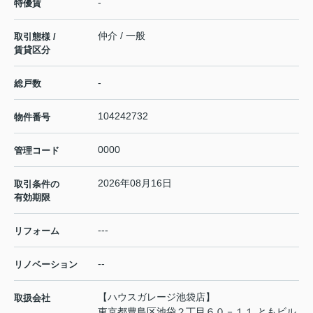
-
特優賃
仲介 / 一般
取引態様 /
賃貸区分
-
総戸数
104242732
物件番号
0000
管理コード
2026年08月16日
取引条件の
有効期限
---
リフォーム
--
リノベーション
【ハウスガレージ池袋店】
取扱会社
東京都豊島区池袋２丁目６０－１１ ともビル