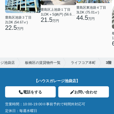
豊島区東池袋４丁目
豊島区上池袋１丁目
3LDK (75.01㎡)
1LDK＋S(納戸) (56.61㎡)
44.5
豊島区池袋３丁目
21.5
万円
万円
2LDK (54.67㎡)
22.5
万円
1
ージ池袋店
板橋区の賃貸物件一覧
ライフコア本町
3階
【ハウスガレージ池袋店】
電話をする
お問い合わせ
営業時間：
10:00-19:00※事前予約で時間外対応可
定休日：
毎週水曜日