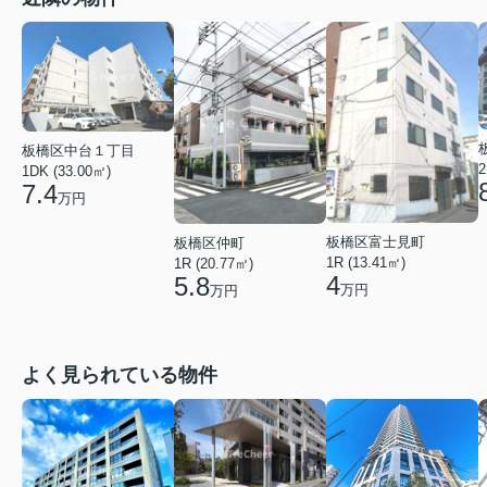
板橋区中台１丁目
2
1DK (33.00㎡)
7.4
万円
板橋区富士見町
板橋区仲町
1R (13.41㎡)
1R (20.77㎡)
4
5.8
万円
万円
よく見られている物件