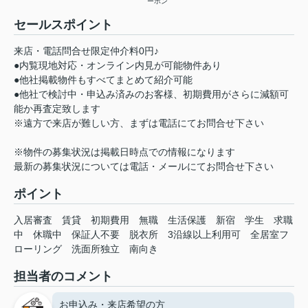
ーホン
セールスポイント
来店・電話問合せ限定仲介料0円♪
●内覧現地対応・オンライン内見が可能物件あり
●他社掲載物件もすべてまとめて紹介可能
●他社で検討中・申込み済みのお客様、初期費用がさらに減額可
能か再査定致します
※遠方で来店が難しい方、まずは電話にてお問合せ下さい
※物件の募集状況は掲載日時点での情報になります
最新の募集状況については電話・メールにてお問合せ下さい
ポイント
入居審査
賃貸
初期費用
無職
生活保護
新宿
学生
求職
中
休職中
保証人不要
脱衣所
3沿線以上利用可
全居室フ
ローリング
洗面所独立
南向き
担当者のコメント
お申込み・来店希望の方