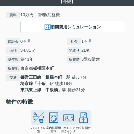
【外観】
10万円 管理/共益費 -
賃料
初期費用シミュレーション
0ヶ月
1ヶ月
保証金
礼金
34.81㎡
2DK
面積
間取り
築43年
3階/3階建
築年数
所在階
東京都
板橋区
本町
所在地
都営三田線
「
板橋本町
」駅 徒歩7分
交通
埼京線
「
十条
」駅 徒歩19分
東武東上線
「
中板橋
」駅 徒歩21分
物件の特徴
バストイレ
室内洗濯機
TVモニタ
独立洗面台
別
置場
付きインタ