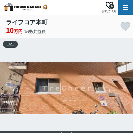
0
お気に入り
ライフコア本町
10
万円
管理/共益費 -
1
/
21