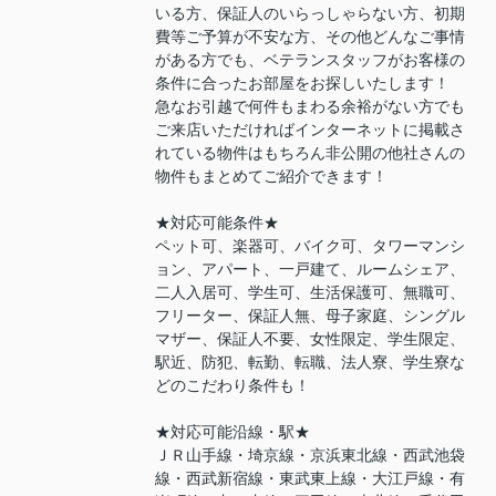
いる方、保証人のいらっしゃらない方、初期
費等ご予算が不安な方、その他どんなご事情
がある方でも、ベテランスタッフがお客様の
条件に合ったお部屋をお探しいたします！
急なお引越で何件もまわる余裕がない方でも
ご来店いただければインターネットに掲載さ
れている物件はもちろん非公開の他社さんの
物件もまとめてご紹介できます！
★対応可能条件★
ペット可、楽器可、バイク可、タワーマンシ
ョン、アパート、一戸建て、ルームシェア、
二人入居可、学生可、生活保護可、無職可、
フリーター、保証人無、母子家庭、シングル
マザー、保証人不要、女性限定、学生限定、
駅近、防犯、転勤、転職、法人寮、学生寮な
どのこだわり条件も！
★対応可能沿線・駅★
ＪＲ山手線・埼京線・京浜東北線・西武池袋
線・西武新宿線・東武東上線・大江戸線・有