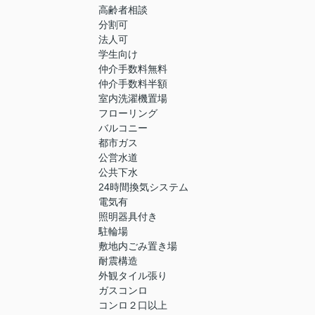
高齢者相談
分割可
法人可
学生向け
仲介手数料無料
仲介手数料半額
室内洗濯機置場
フローリング
バルコニー
都市ガス
公営水道
公共下水
24時間換気システム
電気有
照明器具付き
駐輪場
敷地内ごみ置き場
耐震構造
外観タイル張り
ガスコンロ
コンロ２口以上