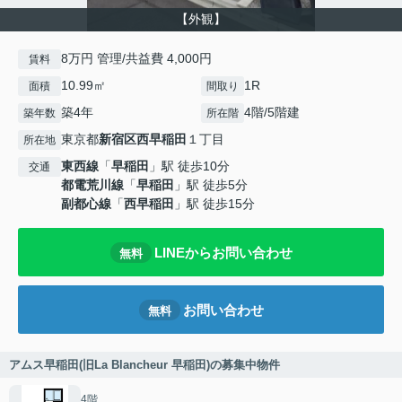
【外観】
8万円 管理/共益費 4,000円
賃料
10.99㎡
1R
面積
間取り
築4年
4階/5階建
築年数
所在階
東京都
新宿区
西早稲田
１丁目
所在地
東西線
「
早稲田
」駅 徒歩10分
交通
都電荒川線
「
早稲田
」駅 徒歩5分
副都心線
「
西早稲田
」駅 徒歩15分
LINEからお問い合わせ
無料
お問い合わせ
無料
アムス早稲田(旧La Blancheur 早稲田)の募集中物件
4階