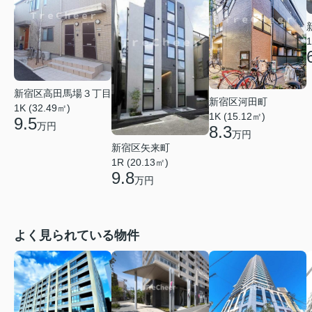
1
新宿区高田馬場３丁目
新宿区河田町
1K (32.49㎡)
1K (15.12㎡)
9.5
万円
8.3
万円
新宿区矢来町
1R (20.13㎡)
9.8
万円
よく見られている物件