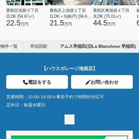
豊島区池袋３丁目
豊島区上池袋１丁目
豊島区東池袋４丁目
2LDK (54.67㎡)
1LDK＋S(納戸) (56.61㎡)
3LDK (75.01㎡)
1
22.5
21.5
44.5
万円
万円
万円
貸物件一覧
早稲田駅
アムス早稲田(旧La Blancheur 早稲田)
【ハウスガレージ池袋店】
電話をする
お問い合わせ
営業時間：
10:00-19:00※事前予約で時間外対応可
定休日：
毎週水曜日