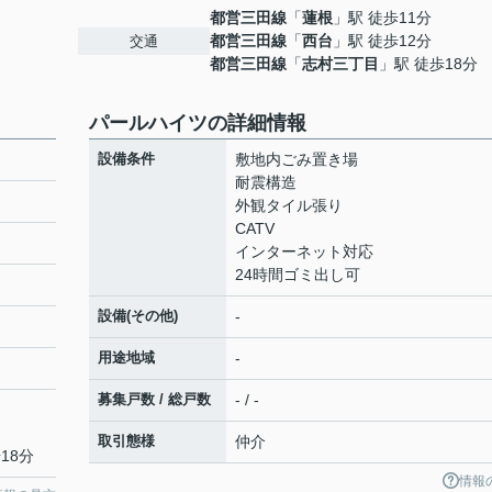
都営三田線
「
蓮根
」駅 徒歩11分
都営三田線
「
西台
」駅 徒歩12分
交通
都営三田線
「
志村三丁目
」駅 徒歩18分
パールハイツの詳細情報
設備条件
敷地内ごみ置き場
耐震構造
外観タイル張り
CATV
インターネット対応
24時間ゴミ出し可
設備(その他)
-
用途地域
-
募集戸数 / 総戸数
- / -
取引態様
仲介
18分
情報