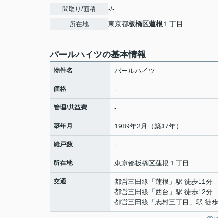
-/-
間取り/面積
東京都
板橋区
蓮根
１丁目
所在地
パールハイツの基本情報
物件名
パールハイツ
価格
-
管理/共益費
-
築年月
1989年2月（築37年）
総戸数
-
所在地
東京都
板橋区
蓮根
１丁目
交通
都営三田線
「
蓮根
」駅 徒歩11分
都営三田線
「
西台
」駅 徒歩12分
都営三田線
「
志村三丁目
」駅 徒歩