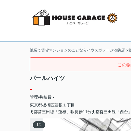
池袋で賃貸マンションのことならハウスガレージ池袋店
この物
パールハイツ
-
管理/共益費 -
東京都
板橋区
蓮根
１丁目
都営三田線「蓮根」駅徒歩11分
都営三田線「西台」
1
/
4