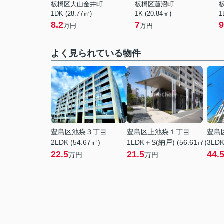
板橋区大山金井町
板橋区蓮沼町
1DK (28.77㎡)
1K (20.84㎡)
1
8.2
7
9
万円
万円
よく見られている物件
豊島区池袋３丁目
豊島区上池袋１丁目
豊島
2LDK (54.67㎡)
1LDK＋S(納戸) (56.61㎡)
3LDK
22.5
21.5
44.
万円
万円