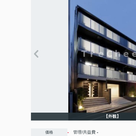
【外観】
-
管理/共益費
-
価格