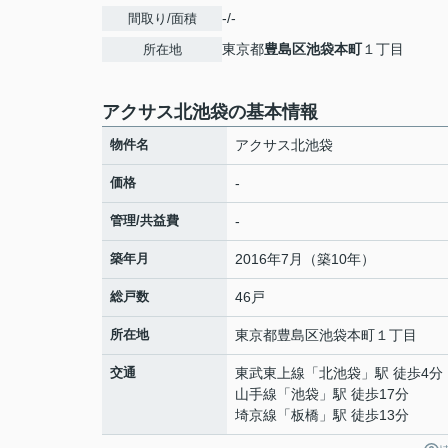
-/-
間取り/面積
東京都
豊島区
池袋本町
１丁目
所在地
アクサス北池袋の基本情報
物件名
アクサス北池袋
価格
-
管理/共益費
-
築年月
2016年7月（築10年）
総戸数
46戸
所在地
東京都
豊島区
池袋本町
１丁目
交通
東武東上線
「
北池袋
」駅 徒歩4分
山手線
「
池袋
」駅 徒歩17分
埼京線
「
板橋
」駅 徒歩13分