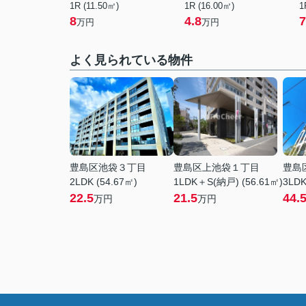
1R (11.50㎡)
1R (16.00㎡)
1
8
4.8
7
万円
万円
よく見られている物件
豊島区池袋３丁目
豊島区上池袋１丁目
豊島
2LDK (54.67㎡)
1LDK＋S(納戸) (56.61㎡)
3LDK
22.5
21.5
44.
万円
万円