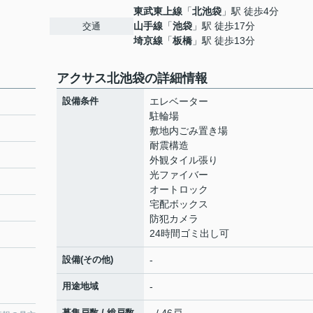
東武東上線
「
北池袋
」駅 徒歩4分
山手線
「
池袋
」駅 徒歩17分
交通
埼京線
「
板橋
」駅 徒歩13分
アクサス北池袋の詳細情報
設備条件
エレベーター
駐輪場
敷地内ごみ置き場
耐震構造
外観タイル張り
光ファイバー
オートロック
宅配ボックス
防犯カメラ
24時間ゴミ出し可
設備(その他)
-
用途地域
-
募集戸数 / 総戸数