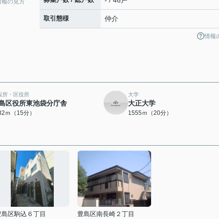
- / 46戸
情報の見方
取引態様
仲介
情報
役所・区役所
大学
島区役所東池袋分庁舎
大正大学
132ｍ（15分）
1555ｍ（20分）
豊島区駒込６丁目
豊島区南長崎２丁目