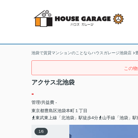
池袋で賃貸マンションのことならハウスガレージ池袋店
この物
アクサス北池袋
-
管理/共益費 -
東京都
豊島区
池袋本町
１丁目
東武東上線「北池袋」駅徒歩4分
山手線「池袋」駅
1
/
6