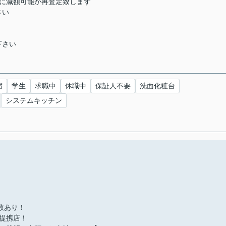
らに減額可能か再査定致します
さい
下さい
宿
学生
求職中
休職中
保証人不要
洗面化粧台
システムキッチン
多数あり！
提携店！