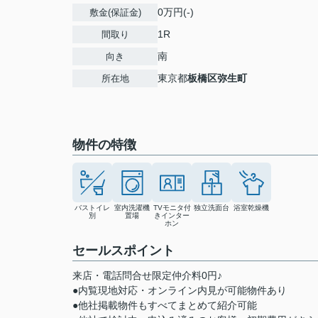
0万円(-)
敷金(保証金)
1R
間取り
南
向き
東京都
板橋区
弥生町
所在地
物件の特徴
バストイレ
室内洗濯機
TVモニタ付
独立洗面台
浴室乾燥機
別
置場
きインター
ホン
セールスポイント
来店・電話問合せ限定仲介料0円♪
●内覧現地対応・オンライン内見が可能物件あり
●他社掲載物件もすべてまとめて紹介可能