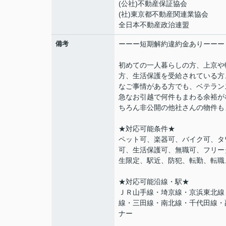
(公社)不動産保証協会
(社)東京都不動産関連業協会
全日本不動産政治連盟
備考
ーーー短期解約違約金ありーーー
初めての一人暮らしの方、上京や
方、生活保護を受給されている方
なご事情がある方でも、ベテラン
急なお引越で何件もまわる余裕が
ちろん非公開の他社さんの物件も
★対応可能条件★
ペット可、楽器可、バイク可、タ
可、生活保護可、無職可、フリー
生限定、駅近、防犯、転勤、転職
★対応可能沿線・駅★
ＪＲ山手線・埼京線・京浜東北線
線・三田線・南北線・千代田線・
ナー