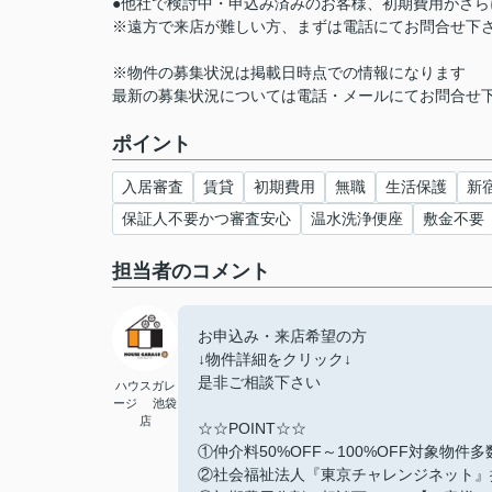
●他社で検討中・申込み済みのお客様、初期費用がさ
※遠方で来店が難しい方、まずは電話にてお問合せ下
※物件の募集状況は掲載日時点での情報になります
最新の募集状況については電話・メールにてお問合せ
ポイント
入居審査
賃貸
初期費用
無職
生活保護
新
保証人不要かつ審査安心
温水洗浄便座
敷金不要
担当者のコメント
お申込み・来店希望の方
↓物件詳細をクリック↓
是非ご相談下さい
ハウスガレ
ージ 池袋
店
☆☆POINT☆☆
①仲介料50%OFF～100%OFF対象物件
②社会福祉法人『東京チャレンジネット』