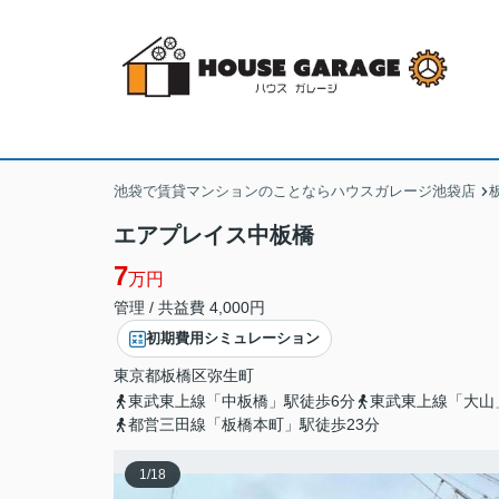
池袋で賃貸マンションのことならハウスガレージ池袋店
エアプレイス中板橋
7
万円
管理 / 共益費 4,000円
初期費用シミュレーション
東京都
板橋区
弥生町
東武東上線「中板橋」駅徒歩6分
東武東上線「大山
都営三田線「板橋本町」駅徒歩23分
1
/
18