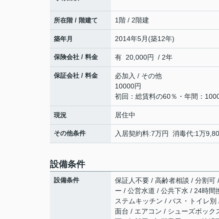
1階 / 2階建
所在階 / 階建て
2014年5月(築12年)
築年月
保険会社 / 料金
有 20,000円 / 2年
保証会社 / 料金
必加入 / その他
10000円
初回：総賃料の60％・年間：100
居住中
現況
その他条件
入居契約料:7万円 消毒代:1万9,80
設備条件
設備条件
保証人不要 / 高齢者相談 / 分割可 
ー / 公営水道 / 公共下水 / 24
ステムキッチン / バス・トイレ別 /
面台 / エアコン / シューズボック