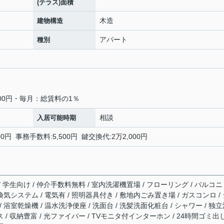
(テラス)面積
木造
建物構造
アパート
種別
00円・毎月：総賃料の1％
相談
入居可能時期
0円 事務手数料:5,500円 鍵交換代:2万2,000円
/ 学生向け / 仲介手数料無料 / 室内洗濯機置場 / フローリング / バルコニ
時間換気システム / 電気有 / 照明器具付き / 敷地内ごみ置き場 / ガスコンロ /
 浴室乾燥機 / 温水洗浄便座 / 洗面台 / 洗髪洗面化粧台 / シャワー / 独
ス / 収納豊富 / 光ファイバー / TVモニタ付インターホン / 24時間ゴミ出