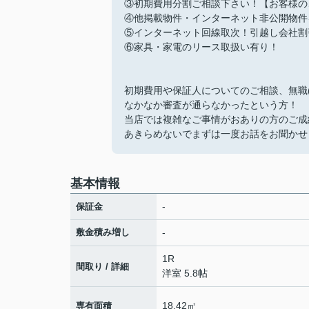
③初期費用分割ご相談下さい！【お客様の
④他掲載物件・インターネット非公開物件
⑤インターネット回線取次！引越し会社割
⑥家具・家電のリース取扱い有り！
初期費用や保証人についてのご相談、無職
なかなか審査が通らなかったという方！
当店では複雑なご事情がおありの方のご成
あきらめないでまずは一度お話をお聞かせ
基本情報
-
保証金
敷金積み増し
-
1R
間取り / 詳細
洋室 5.8帖
18.42㎡
専有面積