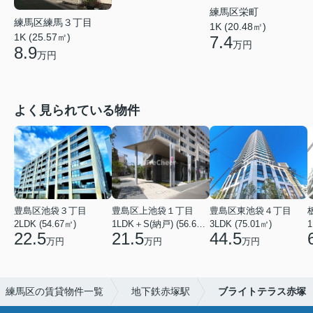
練馬区栄町
練馬区練馬３丁目
1K (20.48㎡)
1K (25.57㎡)
7.4
万円
8.9
万円
よく見られている物件
豊島区池袋３丁目
豊島区上池袋１丁目
豊島区東池袋４丁目
2LDK (54.67㎡)
1LDK＋S(納戸) (56.61㎡)
3LDK (75.01㎡)
1
22.5
21.5
44.5
万円
万円
万円
練馬区の賃貸物件一覧
地下鉄赤塚駅
ブライトテラス赤塚