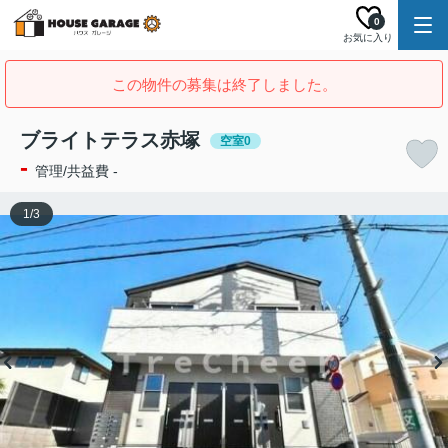
0
お気に入り
この物件の募集は終了しました。
ブライトテラス赤塚
空室0
-
管理/共益費 -
1
/
3