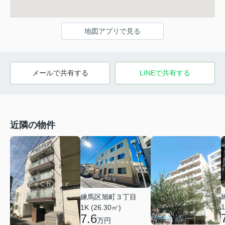
地図アプリで見る
メールで共有する
LINEで共有する
近隣の物件
練馬区旭町３丁目
1
1K (26.30㎡)
7.6
万円