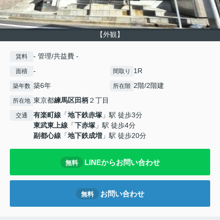
【外観】
- 管理/共益費 -
賃料
-
1R
面積
間取り
築6年
2階/2階建
築年数
所在階
東京都
練馬区
田柄
２丁目
所在地
有楽町線
「
地下鉄赤塚
」駅 徒歩3分
交通
東武東上線
「
下赤塚
」駅 徒歩4分
副都心線
「
地下鉄成増
」駅 徒歩20分
LINEからお問い合わせ
無料
お問い合わせ
無料