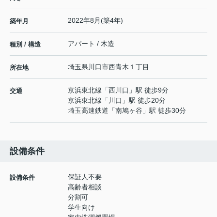
2022年8月(築4年)
築年月
アパート / 木造
種別 / 構造
埼玉県
川口市
西青木
１丁目
所在地
京浜東北線
「
西川口
」駅 徒歩9分
交通
京浜東北線
「
川口
」駅 徒歩20分
埼玉高速鉄道
「
南鳩ヶ谷
」駅 徒歩30分
設備条件
保証人不要
設備条件
高齢者相談
分割可
学生向け