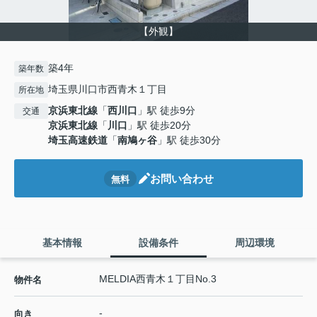
【外観】
築4年
築年数
埼玉県川口市西青木１丁目
所在地
京浜東北線
「
西川口
」駅 徒歩9分
交通
京浜東北線
「
川口
」駅 徒歩20分
埼玉高速鉄道
「
南鳩ヶ谷
」駅 徒歩30分
お問い合わせ
無料
基本情報
設備条件
周辺環境
MELDIA西青木１丁目No.3
物件名
-
向き