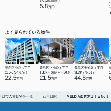
1K (20.00㎡)
5.8
1
万円
よく見られている物件
豊島区池袋３丁目
豊島区上池袋１丁目
豊島区東池袋４丁目
2LDK (54.67㎡)
1LDK＋S(納戸) (56.61㎡)
3LDK (75.01㎡)
1
22.5
21.5
44.5
万円
万円
万円
川口市の賃貸物件一覧
西川口駅
MELDIA西青木１丁目No.3