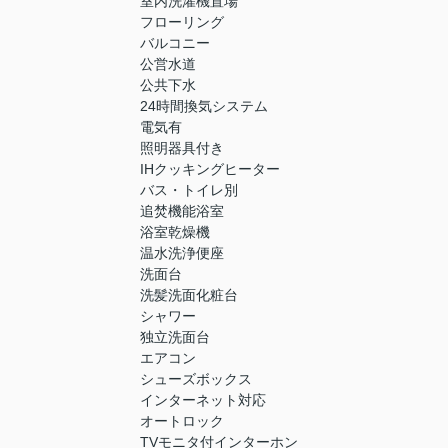
室内洗濯機置場
フローリング
バルコニー
公営水道
公共下水
24時間換気システム
電気有
照明器具付き
IHクッキングヒーター
バス・トイレ別
追焚機能浴室
浴室乾燥機
温水洗浄便座
洗面台
洗髪洗面化粧台
シャワー
独立洗面台
エアコン
シューズボックス
インターネット対応
オートロック
TVモニタ付インターホン