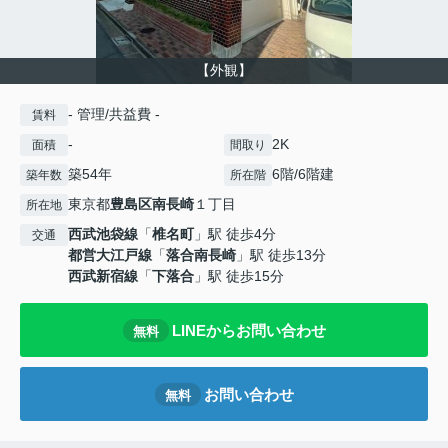
【外観】
- 管理/共益費 -
賃料
-
2K
面積
間取り
築54年
6階/6階建
築年数
所在階
東京都
豊島区
南長崎
１丁目
所在地
西武池袋線
「
椎名町
」駅 徒歩4分
交通
都営大江戸線
「
落合南長崎
」駅 徒歩13分
西武新宿線
「
下落合
」駅 徒歩15分
LINEからお問い合わせ
無料
お問い合わせ
無料