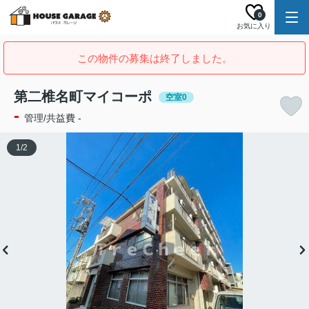
0
お気に入り
この物件の募集は終了しました。
第二椎名町マイコーポ
空室0
-
管理/共益費 -
1
/
2