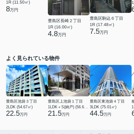
1R (11.50㎡)
1
8
万円
豊島区駒込６丁目
豊島区長崎２丁目
1R (17.48㎡)
1R (16.00㎡)
7.5
4.8
万円
万円
よく見られている物件
豊島区池袋３丁目
豊島区上池袋１丁目
豊島区東池袋４丁目
2LDK (54.67㎡)
1LDK＋S(納戸) (56.61㎡)
3LDK (75.01㎡)
1
22.5
21.5
44.5
万円
万円
万円