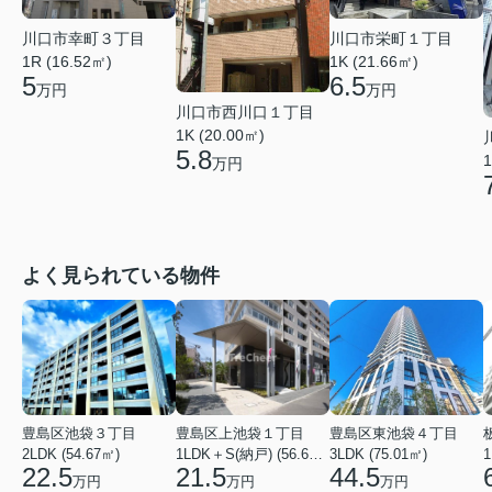
川口市栄町１丁目
川口市幸町３丁目
1K (21.66㎡)
1R (16.52㎡)
6.5
5
万円
万円
川口市西川口１丁目
1K (20.00㎡)
5.8
1
万円
よく見られている物件
豊島区池袋３丁目
豊島区上池袋１丁目
豊島区東池袋４丁目
2LDK (54.67㎡)
1LDK＋S(納戸) (56.61㎡)
3LDK (75.01㎡)
1
22.5
21.5
44.5
万円
万円
万円