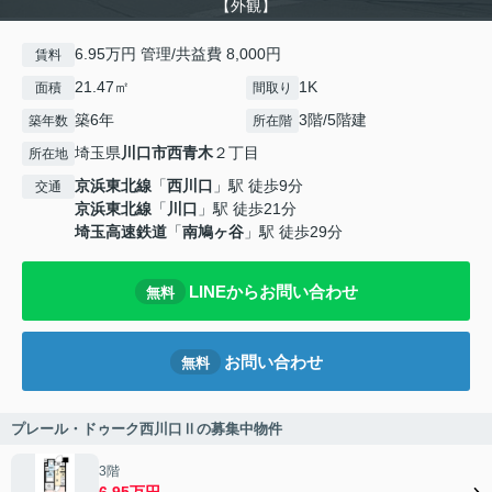
【外観】
6.95万円 管理/共益費 8,000円
賃料
21.47㎡
1K
面積
間取り
築6年
3階/5階建
築年数
所在階
埼玉県
川口市
西青木
２丁目
所在地
京浜東北線
「
西川口
」駅 徒歩9分
交通
京浜東北線
「
川口
」駅 徒歩21分
埼玉高速鉄道
「
南鳩ヶ谷
」駅 徒歩29分
LINEからお問い合わせ
無料
お問い合わせ
無料
プレール・ドゥーク西川口Ⅱの募集中物件
3階
6.95万円