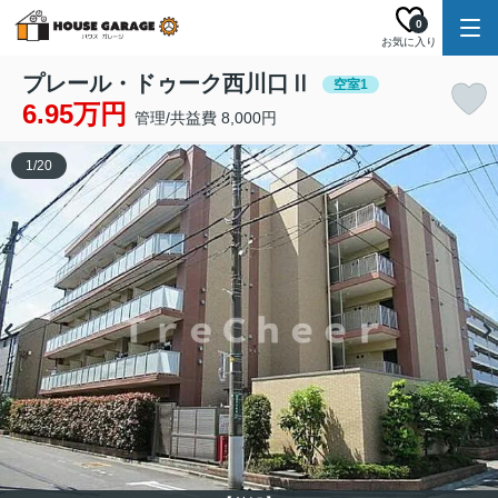
0
お気に入り
プレール・ドゥーク西川口Ⅱ
空室1
6.95万円
管理/共益費 8,000円
1
/
20